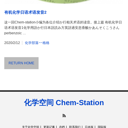
有机化学日语术语发音2
这一回Chem-station小编为各位介绍か行相关术语的读音。接上篇 有机化学日
语术语发音1化学用語か行日本語読み方英語過安息香酸かあんそくこうさん
perbenzoic …
2020/2/12
化学部落~~格格
RETURN HOME
化学空间 Chem-Station
RSS
关于化学空间
更新记事
存档
联系我们
日本版
国际版