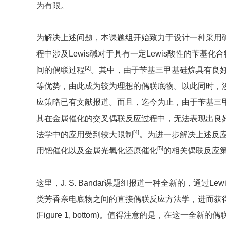
为有限。
为解决上述问题，本课题组开始致力于设计一种采用
程中涉及Lewis碱对于具有一定Lewis酸性的苄基化
[
2
]
间的偶联过程
。其中，由于苄基三甲基硅烷具有良
等优势，由此成为较为理想的偶联底物。以此同时，
应策略已有文献报道。而且，迄今为止，由于苄基三
其在金属催化的交叉偶联反应过程中，无法表现出良
[
4
]
法学中的应用受到较大限制
。为进一步解决上述反
[
5
]
用钯催化以及金属光氧化还原催化
的相关偶联反应策略 (F
这里，J. S. Bandar课题组报道一种全新的，通过
类芳香亲电底物之间的直接偶联反应方法学，进而获得
(Figure 1, bottom)。值得注意的是，在这一