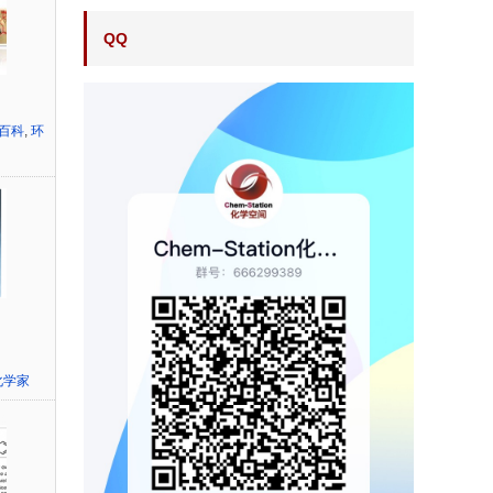
QQ
百科
,
环
化学家