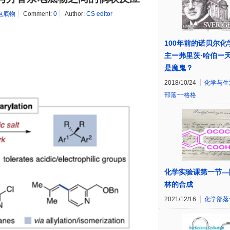
电底物
Comment:
0
Author:
CS editor
100年前的诺贝尔化
主ー弗里茨·哈伯ー
是魔鬼？
2018/10/24
化学与生
部落~~格格
化学实验课第一节—
林的合成
2021/12/16
化学部落