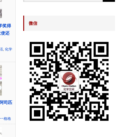
微信
学奖得
天使还
活
,
化学
阿司匹
~~格格