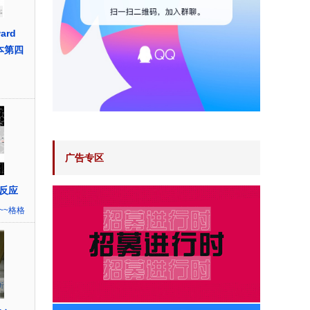
ward
本第四
广告专区
反应
~~格格