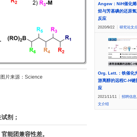
Angew：NiH催化
烃与芳基碘的还原氢
反应
2020/9/22
研究论文
Org. Lett.：铁催
 图片来源：Science
游离醇的远程C-H键
应
2021/11/11
招聘信息
文介绍
性试剂；
，官能团兼容性差。