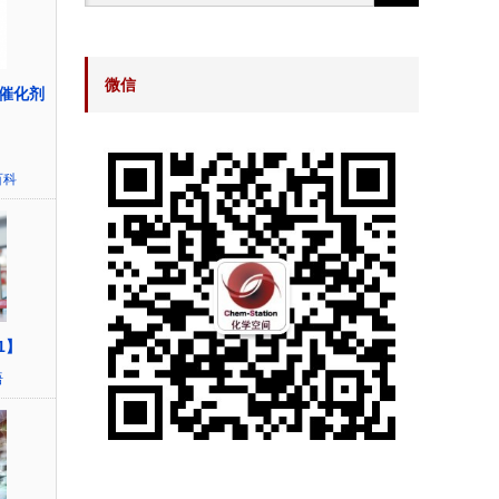
微信
催化剂
百科
1】
语