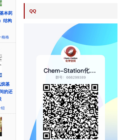
QQ
基本药
）结构
~格格
氰烷基
间的还
联
介绍