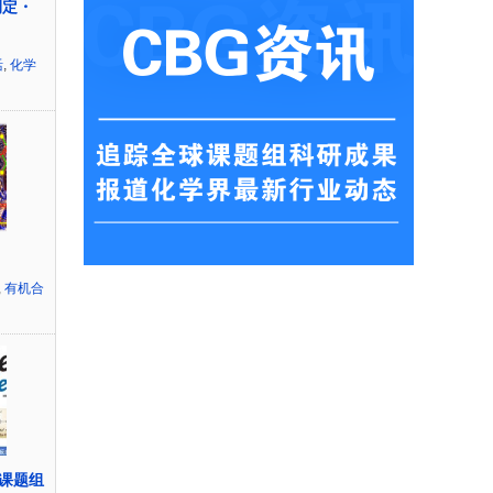
测定・
活
,
化学
,
有机合
课题组