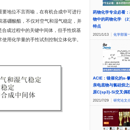
重要地位不言而喻，在有机合成中可进行
药物化学专业必看：
物中的药物化学 （2
性烷基硼酸酯，不仅对空气和湿气稳定，并
特点
X键，是合成过程中的关键中间体，但手性烷基
2021/1/13
化学部落~
常使用化学量的手性试剂控制立体化学。
ACIE：镍催化的α-
亲电底物与氯硅烷之
原C(sp3)-Si交叉偶
2021/7/29
研究论文