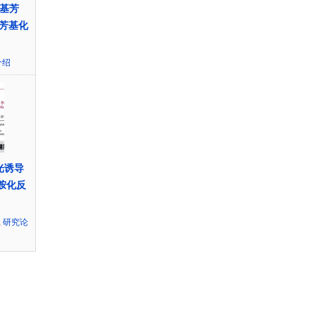
烯基芳
芳基化
介绍
化光诱导
胺化反
,
研究论