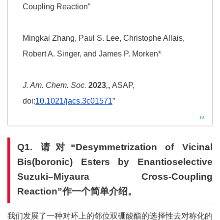
Coupling Reaction”
Mingkai Zhang, Paul S. Lee, Christophe Allais,
Robert A. Singer, and James P. Morken*
J. Am. Chem. Soc.
2023
,
,
ASAP,
doi:
10.1021/jacs.3c01571
”
Q1.
请对
“
Desymmetrization of Vicinal
Bis(boronic) Esters by Enantioselective
Suzuki–Miyaura Cross-Coupling
Reaction
”作
一个简单介绍。
我们发展了一种对环上的邻位双硼酸酯的选择性去对称化的