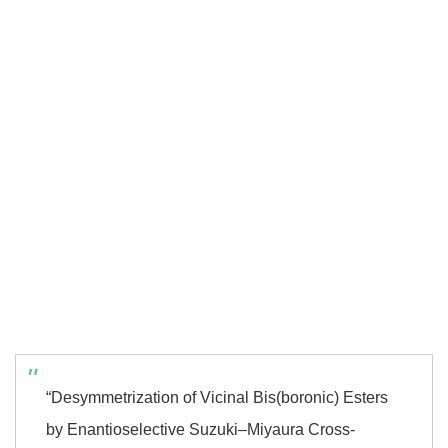
“Desymmetrization of Vicinal Bis(boronic) Esters
by Enantioselective Suzuki–Miyaura Cross-