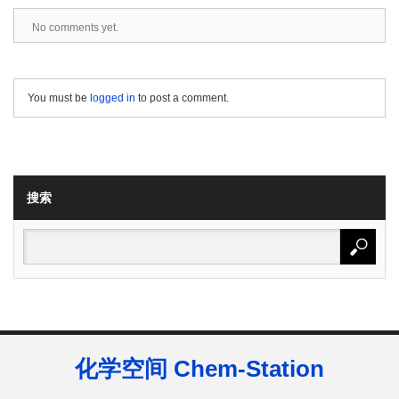
No comments yet.
You must be
logged in
to post a comment.
搜索
化学空间 Chem-Station