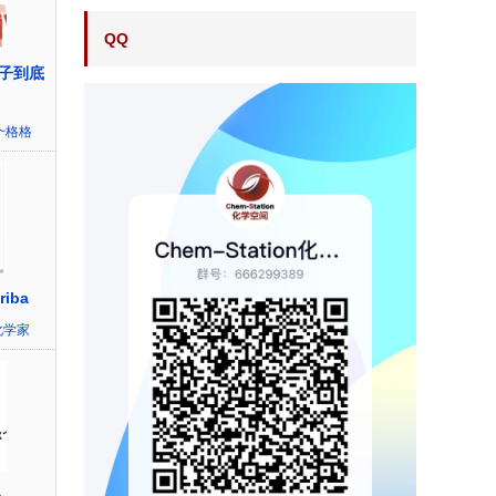
QQ
子到底
~格格
iba
化学家