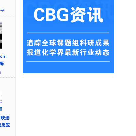
分子
rch」
酶
访
对映选
成反应