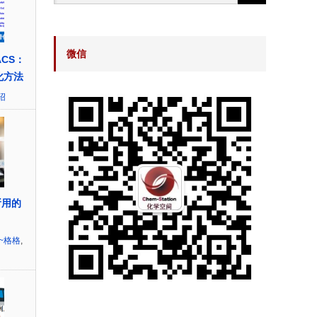
微信
CS：
化方法
绍
所用的
~格格
,