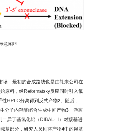
[
3]
示意图
推入市场，最初的合成路线也是由礼来公司在
始原料，经Reformatsky反应同时引入氟
性HPLC分离得到反式产物
2
。随后，
时发生分子内羟醛缩合生成中间产物
3
，游离
异丁基氢化铝（DIBAL-H）对羰基进
入碱基部分，研究人员则将产物
4
中的羟基