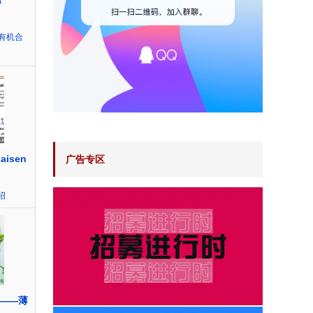
a
有机合
aisen
广告专区
绍
——薄