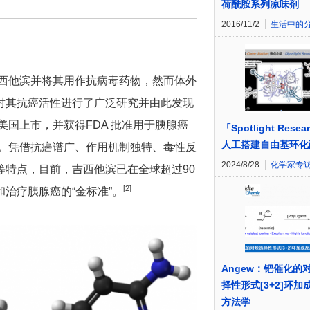
荷酰胺系列凉味剂
2016/11/2
生活中的
吉西他滨并将其用作抗病毒药物，然而体外
对其抗癌活性进行了广泛研究并由此发现
美国上市，并获得FDA 批准用于胰腺癌
「Spotlight Resea
人工搭建自由基环化
疗。凭借抗癌谱广、作用机制独特、毒性反
2024/8/28
化学家专
特点，目前，吉西他滨已在全球超过90
[
2]
治疗胰腺癌的“金标准”。
Angew：钯催化的
择性形式[3+2]环加
方法学