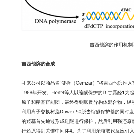
吉西他滨的作用机制
吉西他滨的合成
礼来公司以商品名“健择（Gemzar）”将吉西他滨
1988年开发。Hertel等人以缩酮保护的D-甘露醛
1
为起
原子和酯基官能团，最终得到顺反异构体混合物，经手
利用离子交换树脂Dowex 50脱去缩酮保护基的同
的羟基首先通过形成硅醚进行保护，然后利用强还原剂二
行还原得到关键中间体
4
。为了利用亲核取代反应引