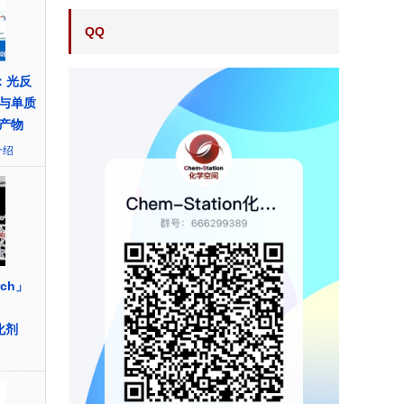
QQ
：光反
与单质
产物
介绍
rch」
催化剂