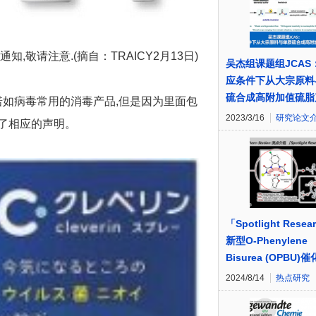
敬请注意.(摘自：TRAICY2月13日)
吴杰组课题组JCAS
应条件下从大宗原料
硫合成高附加值硫脂
诺如病毒常用的消毒产品,但是因为里面包
2023/3/16
研究论文
了相应的声明。
「Spotlight Resea
新型O-Phenylene
Bisurea (OPBU)
2024/8/14
热点研究