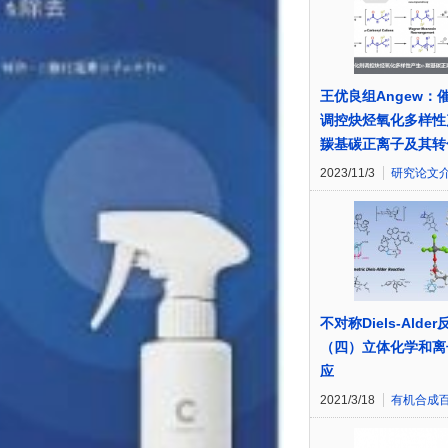
王优良组Angew：
调控炔烃氧化多样性
羰基碳正离子及其转
2023/11/3
研究论文
不对称Diels-Alder
（四）立体化学和离
应
2021/3/18
有机合成