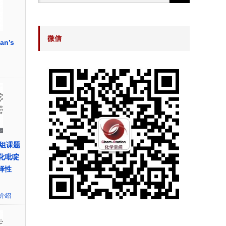
微信
an’s
组课题
催化吡啶
择性
介绍