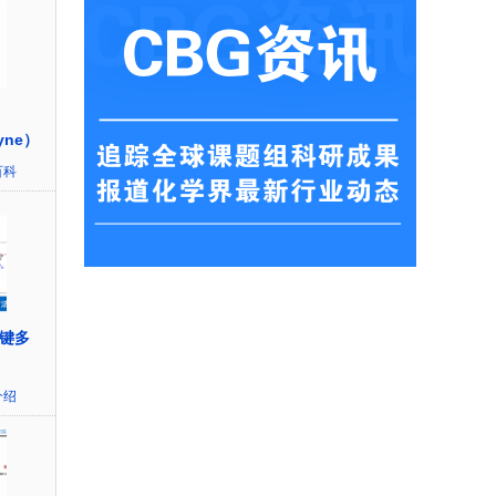
kyne）
百科
H键多
介绍