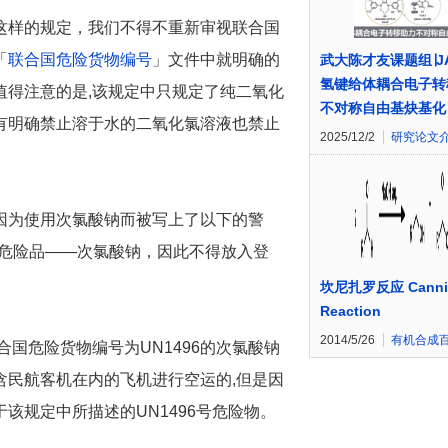
这样的规定，我们不得不重新审视联合国
「
联合国危险货物编号
」文件中就明确的
武大陈才友课题组∣J
氢键给体耦合电子转
值得注意的是,该规定中只规定了纯二氧化
不对称自由基炔基化
有明确禁止溶于水的二氧化氯溶液也禁止
2025/12/2
研究论文
因为使用次氯酸钠而被写上了以下的警
的危险品——次氯酸钠，因此不得放入登
坎尼扎罗反应 Canniz
Reaction
2014/5/26
有机合成
国危险货物编号为UN1496的次氯酸钠
含民航客机在内的飞机进行空运的,但是因
该规定中所描述的UN1496号危险物。