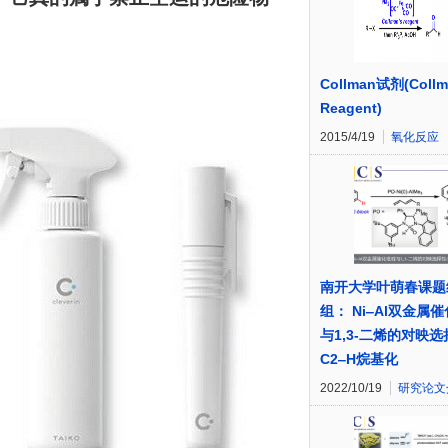
Collman试剂(Collm
Reagent)
2015/4/19
氧化反应
南开大学叶萌春课题
组： Ni‒Al双金属
与1,3-二烯的对映选
C2‒H烷基化
2022/10/19
研究论文