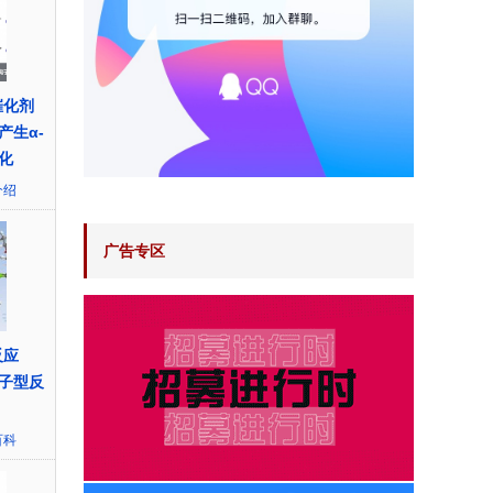
催化剂
产生α-
化
介绍
广告专区
反应
子型反
百科