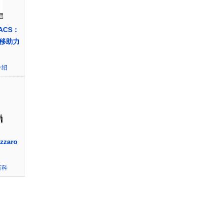
ACS：
移助力
介绍
zaro
百科