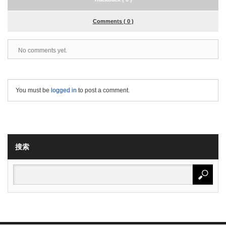
Comments ( 0 )
No comments yet.
You must be
logged in
to post a comment.
搜索