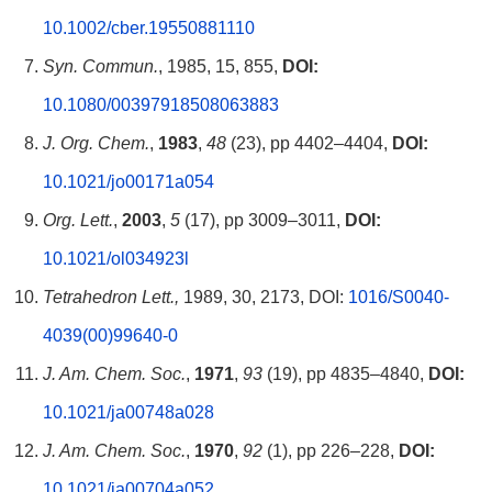
10.1002/cber.19550881110
Syn. Commun.
, 1985, 15, 855,
DOI:
10.1080/00397918508063883
J. Org. Chem.
,
1983
,
48
(23), pp 4402–4404,
DOI:
10.1021/jo00171a054
Org. Lett.
,
2003
,
5
(17), pp 3009–3011,
DOI:
10.1021/ol034923l
Tetrahedron Lett.,
1989, 30, 2173, DOI:
1016/S0040-
4039(00)99640-0
J. Am. Chem. Soc.
,
1971
,
93
(19), pp 4835–4840,
DOI:
10.1021/ja00748a028
J. Am. Chem. Soc.
,
1970
,
92
(1), pp 226–228,
DOI:
10.1021/ja00704a052