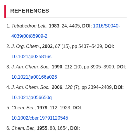
REFERENCES
Tetrahedron Lett.,
1983
, 24, 4405,
DOI:
1016/S0040-
4039(00)85909-2
J. Org. Chem.
,
2002
,
67
(15), pp 5437–5439,
DOI:
10.1021/jo025816s
J. Am. Chem. Soc.
,
1990
,
112
(10), pp 3905–3909,
DOI:
10.1021/ja00166a026
J. Am. Chem. Soc.
,
2006
,
128
(7), pp 2394–2409,
DOI:
10.1021/ja056650q
Chem. Ber.
,
1979
, 112, 1923,
DOI:
10.1002/cber.19791120545
Chem. Ber.,
1955,
88, 1654,
DOI: