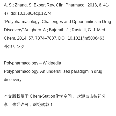
A. S.; Zhang, S. Expert Rev. Clin. Pharmacol. 2013, 6, 41-
47. doi:10.1586/ecp.12.74
”Polypharmacology: Challenges and Opportunities in Drug
Discovery” Anighoro, A.; Bajorath, J.; Rastelli, G. J. Med.
Chem. 2014, 57, 7874–7887. DOI: 10.1021/jm5006463
外部リンク
Polypharmacology – Wikipedia
Polypharmacology: An underutilized paradigm in drug
discovery
本文版权属于 Chem-Station化学空间， 欢迎点击按钮分
享，未经许可，谢绝转载！