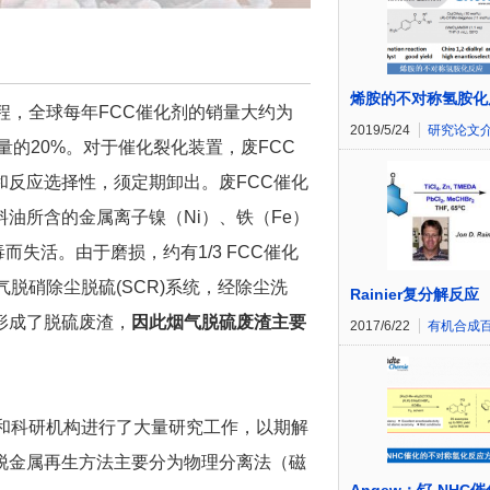
烯胺的不对称氢胺化
程，全球每年FCC催化剂的销量大约为
2019/5/24
研究论文
量的20%。对于催化裂化装置，废FCC
反应选择性，须定期卸出。废FCC催化
油所含的金属离子镍（Ni）、铁（Fe）
失活。由于磨损，约有1/3 FCC催化
脱硝除尘脱硫(SCR)系统，经除尘洗
Rainier复分解反应
形成了脱硫废渣，
因此烟气脱硫废渣主要
2017/6/22
有机合成
和科研机构进行了大量研究工作，以期解
脱金属再生方法主要分为物理分离法（磁