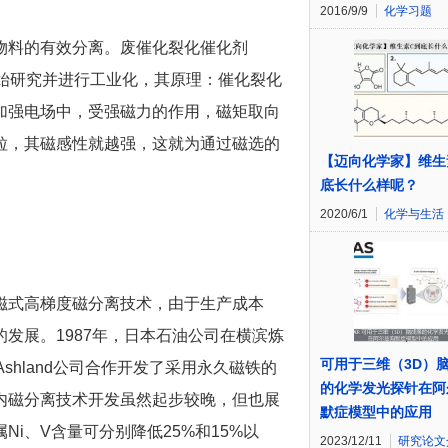
2016/9/9
化学习题
物料的有效分离。废催化裂化催化剂
始研究并进行工业化，其原理：催化裂化
加强电场中，受强磁力的作用，磁矩取向
粒，其磁感性就越强，这就为通过磁选的
【迈向化学家】维生
底长什么样呢？
2020/6/1
化学与生活
磁式高梯度磁分离技术，由于生产成本
发展。1987年，日本石油公司在横滨炼
可用于三维（3D）
shland公司合作开发了采用永久磁铁的
的化学发光探针在阿
内磁分离技术开发虽然起步较晚，但也展
默症模型中的应用
i、V含量可分别降低25%和15%以
2023/12/11
研究论文