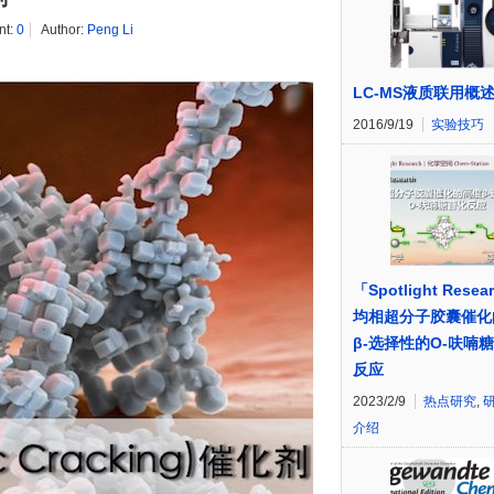
nt:
0
Author:
Peng Li
LC-MS液质联用概
2016/9/19
实验技巧
「Spotlight Resea
均相超分子胶囊催化
β-选择性的O-呋喃
反应
2023/2/9
热点研究
,
介绍