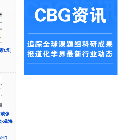
素C到
脑成像
尔兹海
介绍