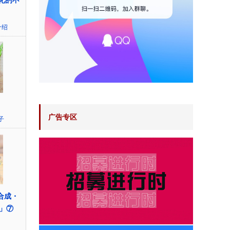
催化的不
介绍
广告专区
子
全合成・
手」⑦