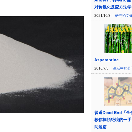
Angew：钌-NHC
对称氢化反应方法学
2021/10/3
研究论文
Asparaptine
2016/7/5
生活中的分
躲避Dead End「
教你摆脱绝境的一
问题篇