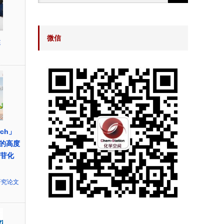
微信
述
rch」
的高度
糖苷化
研究论文