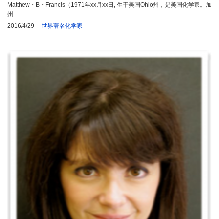
Matthew・B・Francis（1971年xx月xx日, 生于美国Ohio州，是美国化学家。加
州…
2016/4/29
世界著名化学家