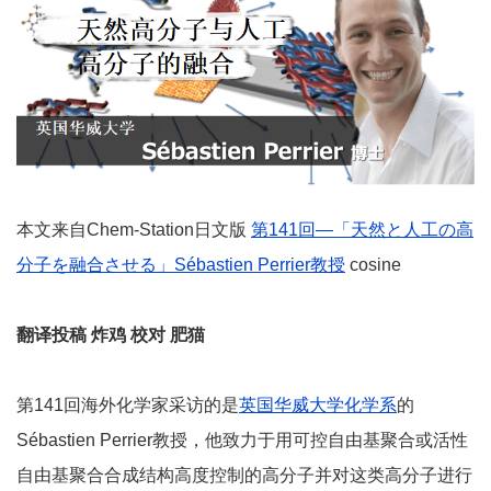
本文来自Chem-Station日文版
第141回―「天然と人工の高
分子を融合させる」Sébastien Perrier教授
cosine
翻译投稿 炸鸡 校对 肥猫
第141回海外化学家采访的是
英国
华威大学
化学系
的
Sébastien Perrier教授，他致力于用可控自由基聚合或活性
自由基聚合合成结构高度控制的高分子并对这类高分子进行