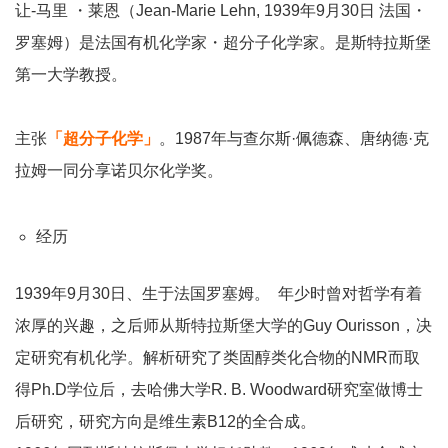
让-马里 ・莱恩（Jean-Marie Lehn, 1939年9月30日 法国・
罗塞姆）是法国有机化学家・超分子化学家。是斯特拉斯堡
第一大学教授。
主张
「超分子化学」
。1987年与查尔斯·佩德森、唐纳德·克
拉姆一同分享诺贝尔化学奖。
经历
1939年9月30日、生于法国罗塞姆。 年少时曾对哲学有着
浓厚的兴趣，之后师从斯特拉斯堡大学的Guy Ourisson，决
定研究有机化学。解析研究了类固醇类化合物的NMR而取
得Ph.D学位后，去哈佛大学R. B. Woodward研究室做博士
后研究，研究方向是维生素B12的全合成。