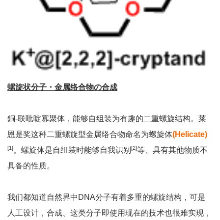
螺旋状分子・金属络合物の合成
銅-联吡啶寡聚体，能够自组装为有趣的二重螺旋结构。莱
恩是奖这种二重螺旋型金属络合物命名为螺旋体
(Helicate)
[1]
[2]
。螺旋体是自组装时能够自我识别
等、具有其他物质不
具备的性质。
我们都知道自然界中DNA分子有着多重的螺旋结构，可是
人工设计，合成、这类分子即使用现在的技术也很难实现，