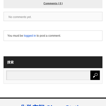
Comments ( 0 )
No comments yet.
You must be
logged in
to post a comment.
搜索