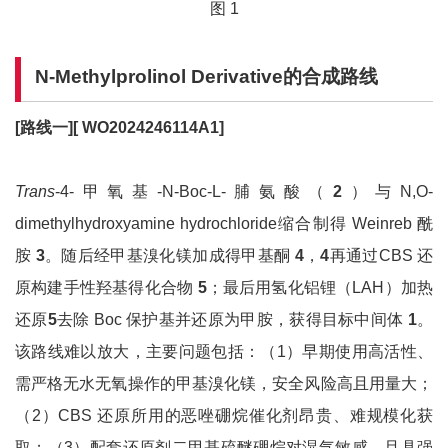
图 1
N‑Methylprolinol Derivative
的合成路线
[
路线一][
WO2024246114A1]
Trans
-4-甲氧基-N-Boc-L-脯氨酸（
2
）与N,O-
dimethylhydroxyamine hydrochloride缩合制得 Weinreb 酰
胺
3
。随后经甲基溴化镁加成得甲基酮
4
，
4
再通过CBS 还
原构建手性羟基得化合物
5
；最后用氢化铝锂（LAH）加热
还原
5
去除 Boc 保护基并还原为甲胺，获得目标中间体
1
。
该路线难以放大，主要问题包括：（1）早期使用高活性、
需严格无水无氧操作的甲基溴化镁，安全风险高且用量大；
（2）CBS 还原所用的恶唑硼烷催化剂昂贵、难规模化获
取；（3）配套还原剂二甲基硫醚硼烷对湿气敏感，且具强