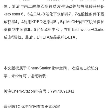
体，随后与丙二酸单乙酯钾盐发生S
2并加热脱羧获得β-
N
keto ester
6
。6
在CAL-B催化下水解得
7
，7
在酸性条件下脱
羧获得
4
。4
利用KRED还原得
5
，5
在MsOH作用下脱除保护
基得到中间体
8
。8
经NaOH中和，在用Eschweiler−Clarke
反应得到
1
。
最后，
1
与LTA结晶获得
1·LTA
。
本文版权属于 Chem-Station化学空间， 欢迎点击按钮分
享，未经许可，谢绝转载.
关注Chem-Station抖音号：79473891841
请登陆TCI试剂官网查看更多内容