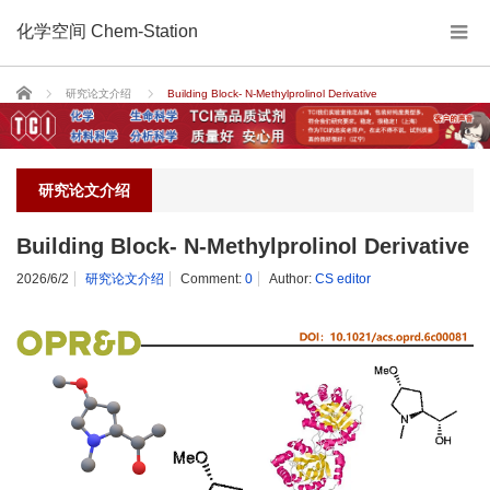
化学空间 Chem-Station
Home
研究论文介绍
Building Block- N‑Methylprolinol Derivative
研究论文介绍
Building Block- N‑Methylprolinol Derivative
2026/6/2
研究论文介绍
Comment:
0
Author:
CS editor