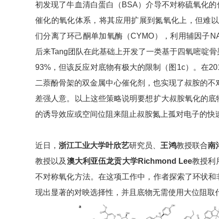
初发现了牛血清白蛋白（BSA）介导不对称硫氧化的催化
催化的氧化体系，将其应用扩展到氮氧化上，但难以实现
们分离了环己酮单加氧酶（CYMO），利用辅因子N
后来Tang团队在此基础上开发了一类基于四氧嘧啶
93%，但该反应对底物有极大的限制（图1c）。在201
二萘酚骨架的双金属中心催化剂，也实现了叔胺的不
差强人意。以上这些策略说明要想扩大叔胺氧化的底
的诱导效应或空间位阻来阻止叔胺氮上孤对电子的快
近日，
浙江工业大学叶欣艺
研究员、
王鸿
教授联合
南
教授以及
澳大利亚
伍龙贡
大学
Richmond Lee
教授利
不对称氧化方法。在这项工作中，作者探索了环状和
现出显著的对映选择性，并且底物无需使用大位阻取代