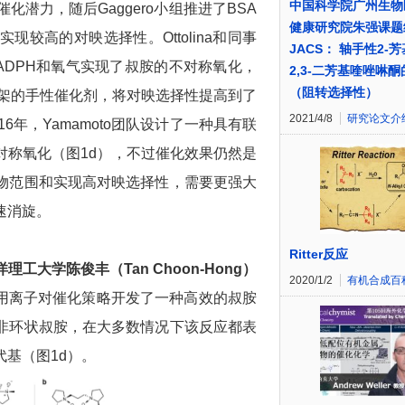
中国科学院广州生物
潜力，随后Gaggero小组推进了BSA
健康研究院朱强课题
较高的对映选择性。Ottolina和同事
JACS： 轴手性2-
ADPH和氧气实现了叔胺的不对称氧化，
2,3-二芳基喹唑啉
（阻转选择性）
骨架的手性催化剂，将对映选择性提高到了
2021/4/8
研究论文介
6年，Yamamoto团队设计了一种具有联
对称氧化（图1d），不过催化效果仍然是
物范围和实现高对映选择性，需要更强大
速消旋。
Ritter反应
洋理工大学陈俊丰（
Tan Choon-Hong
）
2020/1/2
有机合成百
用离子对催化策略开发了一种高效的叔胺
非环状叔胺，在大多数情况下该反应都表
基（图1d）。