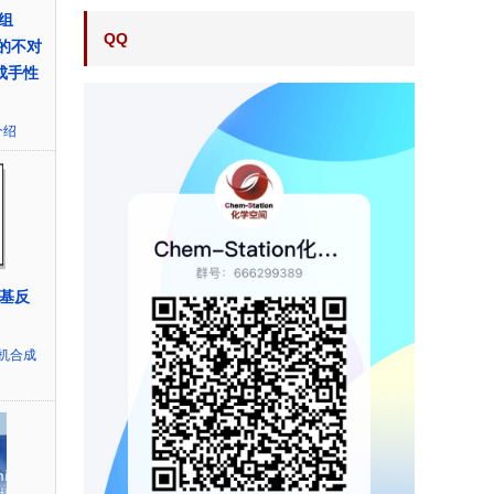
组
QQ
化的不对
合成手性
介绍
甲基反
机合成