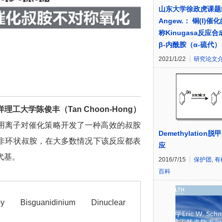
山东大学徐政虎课题
Angew.： 铜(I)催
称Kinugasa反应
β-内酰胺（α-硫代）
2021/1/22
研究论文
洋理工大学陈俊丰（
Tan Choon-Hong
）
用离子对催化策略开发了一种高效的叔胺
Demethylation脱
非环状叔胺，在大多数情况下该反应都表
应
代基。
2016/7/15
保护团
,
有
百科
y Bisguanidinium Dinuclear