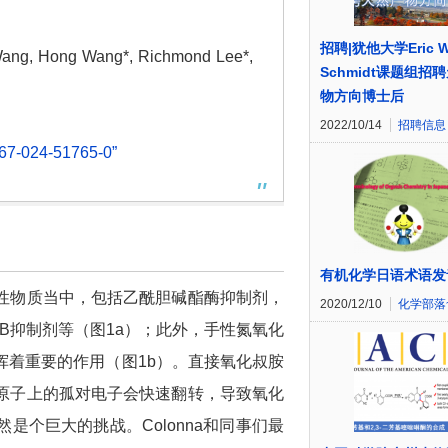
招聘|犹他大学Eric W
 Wang, Hong Wang*, Richmond Lee*,
Schmidt课题组招
物方向博士后
2022/10/14
招聘信息
67-024-51765-0”
有机化学日语术语发
性物质当中，包括乙酰胆碱酯酶抑制剂，
2020/12/10
化学部落
-B抑制剂等（图1a）；此外，手性氮氧化
挥着重要的作用（图1b）。直接氧化叔胺
原子上的孤对电子会快速翻转，导致氧化
个巨大的挑战。Colonna和同事们最