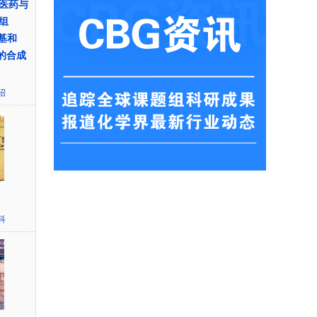
医药与
组
芳基和
酮的合成
绍
科