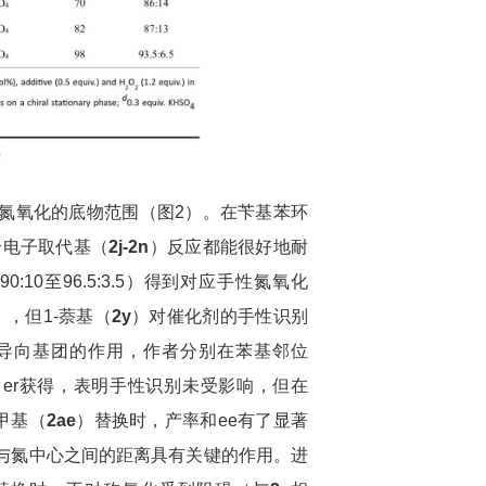
氮氧化的底物范围（图2）。在苄基苯环
给电子取代基（
2j-2n
）反应都能很好地耐
:10至96.5:3.5）得到对应手性氮氧化
），但1-萘基（
2y
）对催化剂的手性识别
为导向基团的作用，作者分别在苯基邻位
:8 er获得，表明手性识别未受影响，但在
甲基（
2ae
）替换时，产率和ee有了显著
与氮中心之间的距离具有关键的作用。进