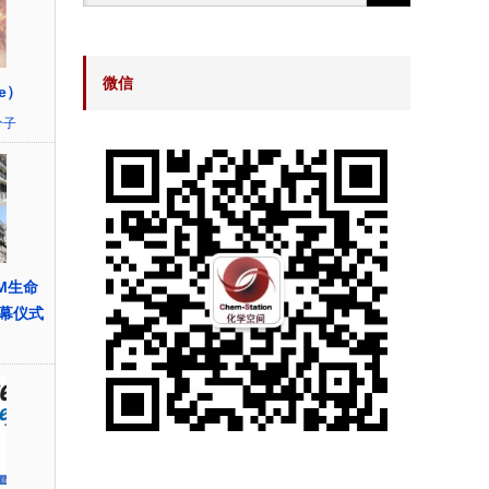
微信
ne）
分子
bM生命
幕仪式