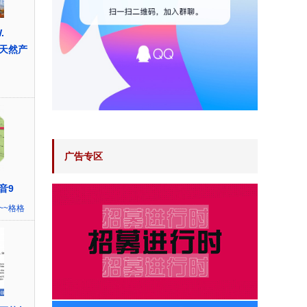
.
聘天然产
广告专区
音9
~~格格