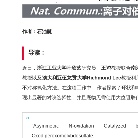
作者：石油醚
导读：
近日，
浙江工业大学叶欣艺
研究员、
王鸿
教授联合
南
教授以及
澳大利亚
伍龙贡
大学
Richmond Lee
教授利
不对称氧化方法。在这项工作中，作者探索了环状和
现出显著的对映选择性，并且底物无需使用大位阻取
“Asymmetric N-oxidation Catalyzed b
Oxodiperoxomolybdosulfate.