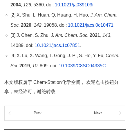
2004
,
126
, 5360. doi:
10.1021/ja039103i
.
[2] X. Shu, L. Huan, Q. Huang, H. Huo,
J. Am. Chem.
Soc.
2020
,
142
, 19058. doi:
10.1021/jacs.0c10471
.
[3] J. Chen, S. Zhu,
J. Am. Chem. Soc.
2021
,
143
,
14089. doi:
10.1021/jacs.1c07851
.
[4] X. Lu, X. Wang, T. Gong, J. Pi, S. He, Y. Fu,
Chem.
Sci.
2019
,
10
, 809. doi:
10.1039/C8SC04335C
.
本文版权属于 Chem-Station化学空间， 欢迎点击按钮分
享，未经许可，谢绝转载.
Prev
Next