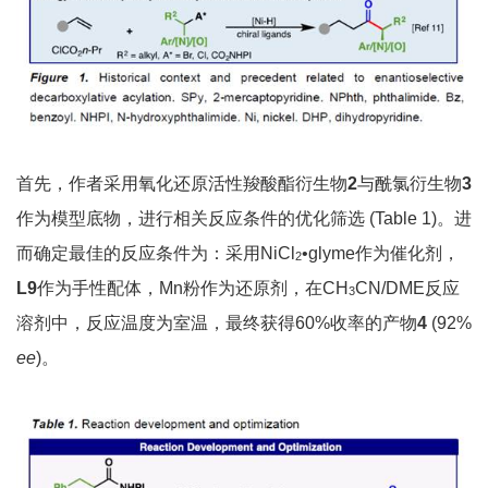
首先，作者采用氧化还原活性羧酸酯衍生物
2
与酰氯衍生物
3
作为模型底物，进行相关反应条件的优化筛选 (Table 1)。进
而确定最佳的反应条件为：采用NiCl
•glyme作为催化剂，
2
L9
作为手性配体，Mn粉作为还原剂，在CH
CN/DME反应
3
溶剂中，反应温度为室温，最终获得60%收率的产物
4
(92%
ee
)。