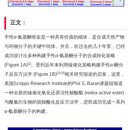
正文：
手性
α
-氨基酮骨架是一种具有价值的砌块，是合成天然产物
与药物分子的关键中间体。并且，在过去的几十年里，已经
成功设计出多种构建手性
α
-氨基酮分子的合成转化策略
[1]
(Figure 1A)
。受到近年来利用镍催化策略构建手性
α
-酮分
[2]-[3]
子反应方法学 (Figure 1B)
相关研究报道的启发，这里，
美国Scripps Research Institute的Phil S. Baran课题组报道
一种全新的镍催化氧化还原活性羧酸酯 (redox-active ester)
与酰氯衍生物的脱羧酰化反应方法学，进而成功完成一系列
α
-氨基酮分子的构建。