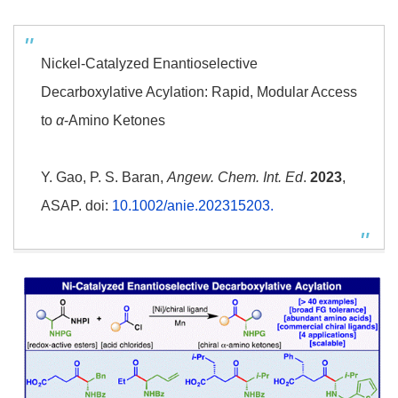
Nickel-Catalyzed Enantioselective
Decarboxylative Acylation: Rapid, Modular Access
to
α
-Amino Ketones
Y. Gao, P. S. Baran,
Angew. Chem. Int. Ed
.
2023
,
ASAP. doi:
10.1002/anie.202315203.