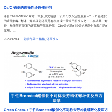
Os/C-硝基的选择性还原催化剂-
译自Chem-Station网站日本版 原文链接：オスミウム活性炭素 –ニトロ基選択
的還元触媒–翻译：炸鸡催化还原是有机合成中最常用的反应之一。在硝基﹑烯
烃﹑酰胺等官能团的还原和苄基保护基﹑Cbz保护基的脱保护反应中有着广泛的
应用。…
2023/12/14
化学部落~~格格
,
还原反应
Green Chem.：手性Brønsted酸催化不对称去芳构化螺环化反应方