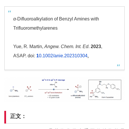
α
-Difluoroalkylation of Benzyl Amines with
Trifluoromethylarenes
Yue, R. Martin,
Angew. Chem. Int. Ed
.
2023
,
ASAP. doi:
1
0.1002/anie.202310304
.
正文：