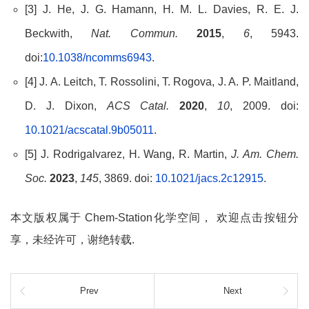
[3] J. He, J. G. Hamann, H. M. L. Davies, R. E. J.
Beckwith,
Nat. Commun.
2015
,
6
, 5943.
doi:
10.1038/ncomms6943
.
[4] J. A. Leitch, T. Rossolini, T. Rogova, J. A. P. Maitland,
D. J. Dixon,
ACS Catal.
2020
,
10
, 2009. doi:
10.1021/acscatal.9b05011
.
[5] J. Rodrigalvarez, H. Wang, R. Martin,
J. Am. Chem.
Soc.
2023
,
145
, 3869. doi:
10.1021/jacs.2c12915
.
本文版权属于 Chem-Station化学空间， 欢迎点击按钮分
享，未经许可，谢绝转载.
Prev
Next