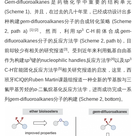
Gem
-difluoroalkanes是药物化学中重要的结构单元
(Scheme 1)。并且，在过去的几十年里，已经成功设计出多
种构建
gem
-difluoroalkanes分子的合成转化策略 (Scheme
[1]-[2]
3
2, path a)
。然而，利用
sp
C-H前体合成
gem
-
difluoroalkanes分子的反应方法学 (Scheme 2, path b)，目
[3]
前却较少有相关的研究报道
。受到近年来利用氨基自由基
3
[4]
3
作为构建
sp
键的nucleophilic handles反应方法学
以及
sp
[5]
C-H官能团化反应方法学
相关研究报道的启发，这里，西
班牙ICIQ的Ruben Martin课题组报道一种全新的苄基胺与三
氟甲基芳烃的
α
-二氟烷基化反应方法学，进而成功完成一系
列
gem-
difluoroalkanes分子的构建 (Scheme 2, bottom)。