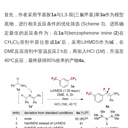
首先，作者采用苄基胺
1a
与1,3-双(三氟甲基)苯
3a
作为模型
底物，进行相关反应条件的优化筛选 (Scheme 3)。进而确
定最佳的反应条件为：在
1a
与benzophenone imine (
2
)在
CH
Cl
溶剂中原位形成
1a’
后，采用LiHMDS作为碱，在
2
2
DME反应溶剂中室温反应2 h后，再加入HCl (1M)，升温至
o
40
C反应，最终获得85%收率的产物
4a
。