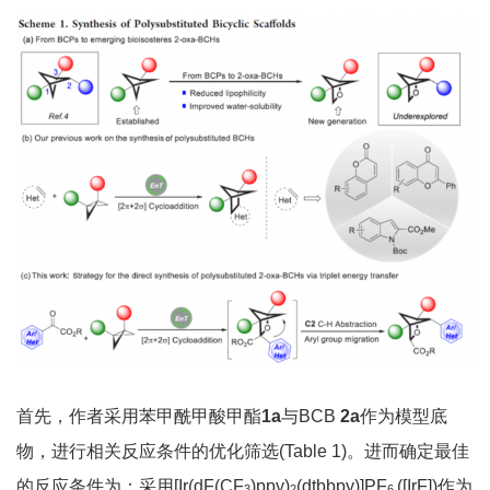
首先，作者采用苯甲酰甲酸甲酯
1a
与BCB
2a
作为模型底
物，进行相关反应条件的优化筛选(Table 1)。进而确定最佳
的反应条件为：采用[Ir(dF(CF
)ppy)
(dtbbpy)]PF
([IrF])作为
3
2
6