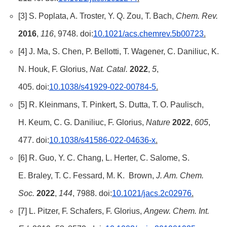
[3] S. Poplata, A. Troster, Y. Q. Zou, T. Bach,
Chem. Rev.
2016
,
116
, 9748. doi:
10.1021/acs.chemrev.5b00723
.
[4] J. Ma, S. Chen, P. Bellotti, T. Wagener, C. Daniliuc, K.
N. Houk, F. Glorius,
Nat. Catal.
2022
,
5
,
405. doi:
10.1038/s41929-022-00784-5
.
[5] R. Kleinmans, T. Pinkert, S. Dutta, T. O. Paulisch,
H. Keum, C. G. Daniliuc, F. Glorius,
Nature
2022
,
605
,
477. doi:
10.1038/s41586-022-04636-x
.
[6] R. Guo, Y. C. Chang, L. Herter, C. Salome, S.
E. Braley, T. C. Fessard, M. K. Brown,
J. Am. Chem.
Soc.
2022
,
144
, 7988. doi:
10.1021/jacs.2c02976
.
[7] L. Pitzer, F. Schafers, F. Glorius,
Angew. Chem. Int.