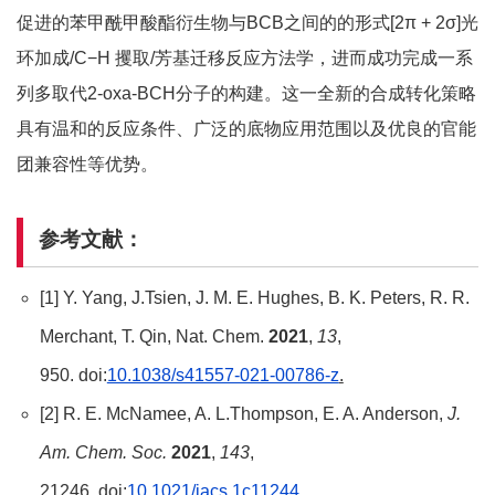
促进的苯甲酰甲酸酯衍生物与BCB之间的的形式[2π + 2σ]光
环加成/C−H 攫取/芳基迁移反应方法学，进而成功完成一系
列多取代2-oxa-BCH分子的构建。这一全新的合成转化策略
具有温和的反应条件、广泛的底物应用范围以及优良的官能
团兼容性等优势。
参考文献：
[1] Y. Yang, J.Tsien, J. M. E. Hughes, B. K. Peters, R. R.
Merchant, T. Qin, Nat. Chem.
2021
,
13
,
950. doi:
10.1038/s41557-021-00786-z
.
[2] R. E. McNamee, A. L.Thompson, E. A. Anderson,
J.
Am. Chem. Soc.
2021
,
143
,
21246. doi:
10.1021/jacs.1c11244
.