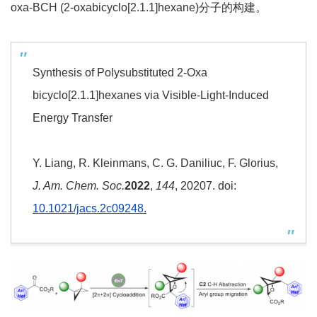
oxa-BCH (2-oxabicyclo[2.1.1]hexane)分子的构建。
Synthesis of Polysubstituted 2‑Oxa
bicyclo[2.1.1]hexanes via Visible-Light-Induced
Energy Transfer
Y. Liang, R. Kleinmans, C. G. Daniliuc, F. Glorius,
J. Am. Chem. Soc.
2022
,
144
, 20207. doi:
10.1021/jacs.2c09248
.