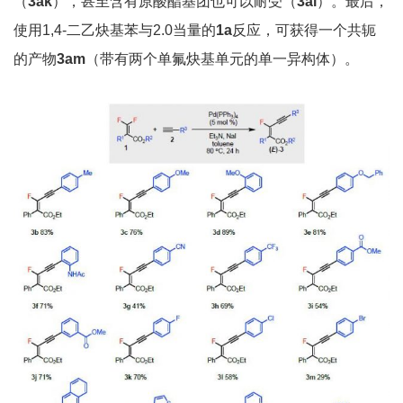
（
3ak
），甚至含有原酸酯基团也可以耐受（
3al
）。最后，
使用1,4-二乙炔基苯与2.0当量的
1a
反应，可获得一个共轭
的产物
3am
（带有两个单氟炔基单元的单一异构体）。