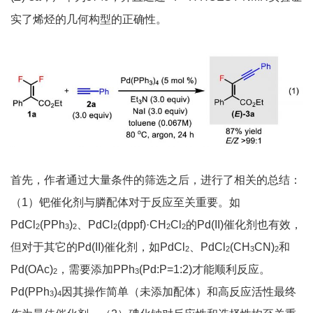
实了烯烃的几何构型的正确性。
首先，作者通过大量条件的筛选之后，进行了相关的总结：
（1）钯催化剂与膦配体对于反应至关重要。如
PdCl
(PPh
)
、PdCl
(dppf)·CH
Cl
的Pd(II)催化剂也有效，
2
3
2
2
2
2
但对于其它的Pd(II)催化剂，如PdCl
、PdCl
(CH
CN)
和
2
2
3
2
Pd(OAc)
，需要添加PPh
(Pd:P=1:2)才能顺利反应。
2
3
Pd(PPh
)
因其操作简单（未添加配体）和高反应活性最终
3
4