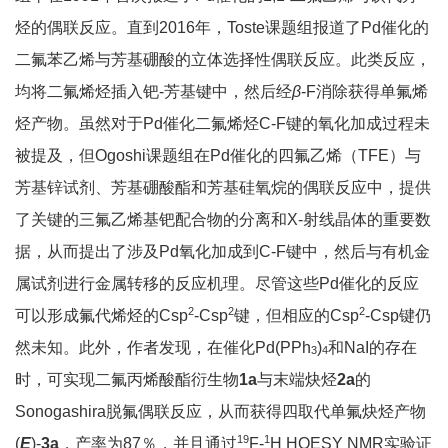
烃的偶联反应。直到2016年，Toste课题组报道了Pd催化的
二氟苯乙烯与芳基硼酸的立体选择性偶联反应。此类反应，
均将二氟烯烃插入钯-芳基键中，然后经
β
-F消除获得单氟烯
烃产物。虽然对于Pd催化二氟烯烃C-F键的氧化加成过程未
被提及，但Ogoshi课题组在Pd催化的四氟乙烯（TFE）与
芳基锌试剂、芳基硼酸酯和芳基硅氧烷的偶联反应中，提供
了关键的三氟乙烯基钯配合物的分离和X-射线晶体的重要数
据，从而提出了涉及Pd氧化加成到C-F键中，然后与有机金
属试剂进行金属转移的反应机理。尽管这些Pd催化的反应
2
2
2
可以形成氟代烯烃的Csp
-Csp
键，但相应的Csp
-Csp键仍
然未知。此外，作者发现，在催化Pd(PPh
)
和NaI的存在
3
4
时，可实现二氟丙烯酸酯衍生物
1a
与末端炔烃
2a
的
Sonogashira脱氟偶联反应，从而获得四取代单氟炔烃产物
19
1
(
E
)-
3a
，产率为87％，并且通过
F-
H HOESY NMR实验证