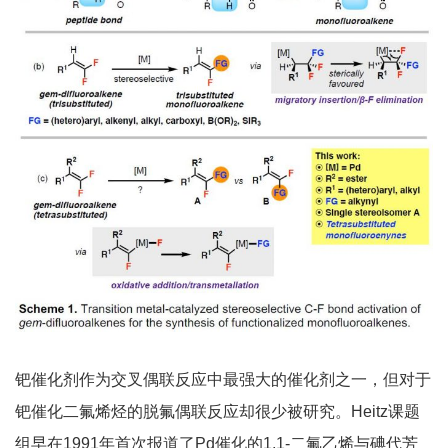
钯催化剂作为交叉偶联反应中最强大的催化剂之一，但对于
钯催化二氟烯烃的脱氟偶联反应却很少被研究。Heitz课题
组早在1991年首次报道了Pd催化的1,1-二氟乙烯与碘代芳