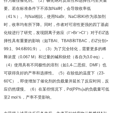
作为最佳催化剂。（2）碘化钠对反应性和选择性均至关重
要。若在标准条件下不添加NaI时，会导致收率低
（41％）。与NaI相比，使用NaBr、NaCl和KI作为添加剂
时，收率均有所下降。同时，作者对可溶性更强的四丁基卤
–
–
–
化铵进行了研究，发现阴离子效应（I
>Br
>Cl
）对于
E
/
Z
选
择性具有重要的影响（如TBAI、TBAB和TBAC，
E
/
Z
分别>
99:1、94:6和91:9）。（3）为了完全转化，需要更多的稀
释浓度（0.067 M）和过量的碱和炔烃（各自为3.0 eq）。
（4）使用具有不同极性的溶剂（如1,4-二恶烷、DMF）也
可获得良好的产率和选择性。（5）在较低的温度下（23-
60℃），即使增加了催化剂的负载量并延长了反应时间，反
应仍然缓慢。（6）在某些情况下，Pd(PPh
)
的负载量可低
3
4
至2 mol％，产率不受影响。