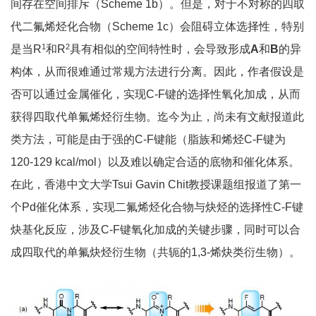
间存在空间排斥（Scheme 1b）。但是，对于不对称的四取
代二氟烯烃化合物（Scheme 1c）会阻碍立体选择性，特别
1
2
是当R
和R
具有相似的空间特性时，会导致形成
A
和
B
的异
构体，从而很难通过常规方法进行分离。因此，作者假设是
否可以通过金属催化，实现C-F键的选择性氧化加成，从而
获得四取代单氟烯烃衍生物。迄今为止，尚未有文献报道此
类方法，可能是由于强的C-F键能（脂族和烯烃C-F键为
120-129 kcal/mol）以及难以确定合适的底物和催化体系。
在此，香港中文大学Tsui Gavin Chit教授课题组报道了第一
个Pd催化体系，实现二氟烯烃化合物与炔烃的选择性C-F键
炔基化反应，涉及C-F键氧化加成的关键步骤，同时可以合
成四取代的单氟炔烃衍生物（共轭的1,3-烯炔类衍生物）。