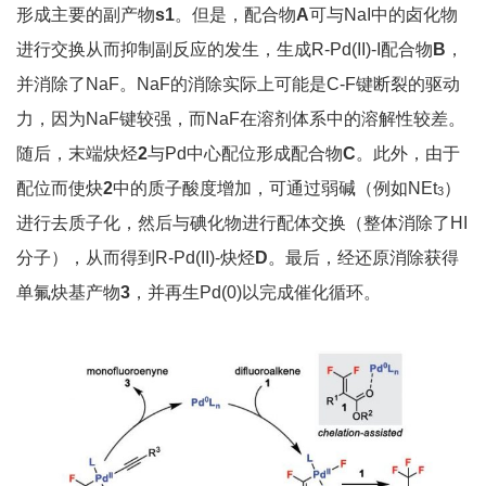
形成主要的副产物
s1
。但是，配合物
A
可与NaI中的卤化物
进行交换从而抑制副反应的发生，生成R-Pd(II)-I配合物
B
，
并消除了NaF。NaF的消除实际上可能是C-F键断裂的驱动
力，因为NaF键较强，而NaF在溶剂体系中的溶解性较差。
随后，末端炔烃
2
与Pd中心配位形成配合物
C
。此外，由于
配位而使炔
2
中的质子酸度增加，可通过弱碱（例如NEt
）
3
进行去质子化，然后与碘化物进行配体交换（整体消除了HI
分子），从而得到R-Pd(II)-炔烃
D
。最后，经还原消除获得
单氟炔基产物
3
，并再生Pd(0)以完成催化循环。