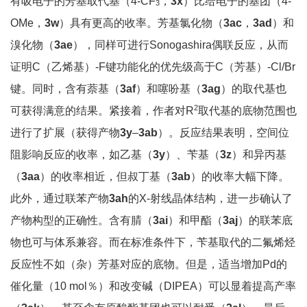
有吸电子的芳基取代基（4-CF
，
3x
）比给电子的基团（4-
3
OMe，
3w
）具有更高的收率。芳基氯化物（
3ac
，
3ad
）和
溴化物（
3ae
），同样可进行Sonogashira偶联反应，从而
证明C（乙烯基）-F键功能化的优先级高于C（芳基）-Cl/Br
键。同时，含有萘基（
3af
）和噻吩基（
3ag
）的取代基也
2
可获得满意的结果。紧接着，作者对R
取代基的底物范围也
进行了扩展（获得产物
3y
–
3ab
）。反应结果表明，空间位
阻影响反应的收率，如乙基（
3y
）、苄基（
3z
）和异丙基
（
3aa
）的收率相近，但叔丁基（
3ab
）的收率大幅下降。
此外，通过联苯产物
3ah
的X-射线晶体结构，进一步确认了
产物构型的正确性。含有腈（
3ai
）和甲酯（
3aj
）的联苯底
物也可与体系兼容。而在标准条件下，苄基取代的二氟烯烃
反应性不如（杂）芳基对应的底物。但是，适当增加Pd的
催化量（10 mol％）和改变碱（DIPEA）可以显着提高产率