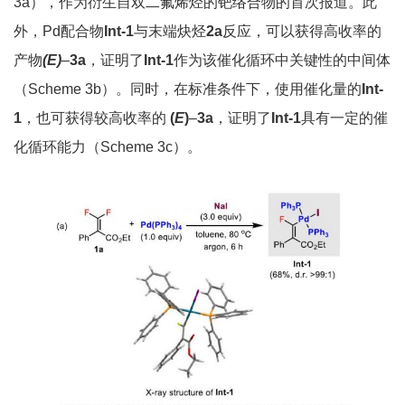
3a），作为衍生自双二氟烯烃的钯络合物的首次报道。此
外，Pd配合物
Int-1
与末端炔烃
2a
反应，可以获得高收率的
产物
(E)
–
3a
，证明了
Int-1
作为该催化循环中关键性的中间体
（Scheme 3b）。同时，在标准条件下，使用催化量的
Int-
1
，也可获得较高收率的
(
E
)
–
3a
，证明了
Int-1
具有一定的催
化循环能力（Scheme 3c）。