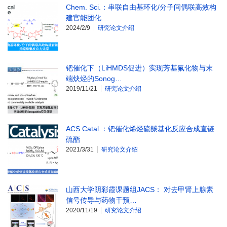
Chem. Sci.：串联自由基环化/分子间偶联高效构
建官能团化…
2024/2/9
研究论文介绍
钯催化下（LiHMDS促进）实现芳基氟化物与末
端炔烃的Sonog…
2019/11/21
研究论文介绍
ACS Catal.：钯催化烯烃硫羰基化反应合成直链
硫酯
2021/3/31
研究论文介绍
山西大学阴彩霞课题组JACS： 对去甲肾上腺素
信号传导与药物干预…
2020/11/19
研究论文介绍