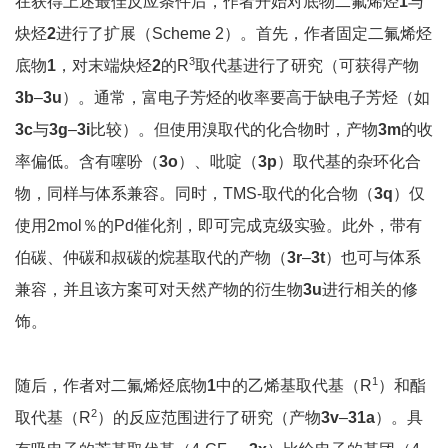
在获得上述最佳反应条件后，作者开始对底物二氟烯烃
1
与
炔烃
2
进行了扩展（Scheme 2）。首先，作者固定二氟烯烃
3
底物
1
，对末端炔烃
2
的R
取代基进行了研究（可获得产物
3b
–
3u
）。通常，富电子芳烃的收率要高于缺电子芳烃（如
3c
与
3g
–
3i
比较）。但使用溴取代的化合物时，产物
3m
的收
率偏低。含有噻吩（
3o
）、吡啶（
3p
）取代基的杂环化合
物，同样与体系兼容。同时，TMS-取代的化合物（
3q
）仅
使用2mol％的Pd催化剂，即可完成克级实验。此外，带有
伯碳、仲碳和叔碳的烷基取代的产物（
3r
–
3t
）也可与体系
兼容，并且该方案可对天然产物的衍生物
3u
进行相关的修
饰。
1
随后，作者对二氟烯烃底物
1
中的乙烯基取代基（R
）和酯
2
取代基（R
）的反应范围进行了研究（产物
3v
–
31a
）。具