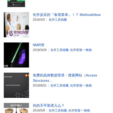
化学反应的『食谱菜单』！？ MethodsNow
2016/3/3
化学工具锦囊
NMR管
2018/3/26
化学工具锦囊
,
化学部落~~格格
免费的晶体数据登录・搜索网站（Access
Structures…
2018/8/31
化学工具锦囊
,
化学部落~~格格
你的天平靠谱儿么？
2016/5/9
化学工具锦囊
,
化学部落~~格格