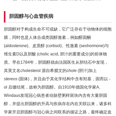
胆固醇与心血管疾病
胆固醇对于构成生命不可或缺，它广泛存在于动物体的细胞
膜，同时也是人体合成类固醇激素，例如醛固酮
(aldosterone)、皮质醇 (cortisol)、性激素 (sexhormone)与
维生素D以及胆酸 (cholic acid, 胆汁的重要成分)的前体物
质。早在1784年，胆固醇就由法国医生从胆结石中发现，
其英文名cholesterol 源自希腊文的
chole
(胆汁)加上
stereos
(固体)，并且由于其化学结构中含有羟基，因而以 -
ol 后缀结尾，故称为胆固醇。自1910年德国化学家A.
Windaus发现冠心病患者动脉壁粥样斑块内含有大量胆固
醇，并提出胆固醇的升高与疾病存在内在关联以来，诸多科
学家开启胆固醇与冠心病之间联系的循证之路，最终确定血