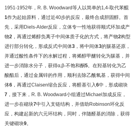
1951-1952年，R. B. Woodward等人以简单的1,4-取代苯醌
1
作为起始原料，通过近40步的反应，最终合成胆固醇。首
先，采用Diels-Alder反应，立体专一性地获得顺式环加成产
物
2
，再通过烯醇负离子中间体质子化的方式，将产物
2
构型
进行部分转化，形成反式中间体
3
，将中间体
3
的羰基还原，
并通过酸性条件下的水解过程，将烯醇甲醚转化为羰基，并
进一步消除水分子，获得α,β-不饱和酮
5
。在羟基转化为乙
酸酯后，通过金属锌的作用，顺利去除乙酰氧基，获得中间
体
6
，再通过Claisen缩合反应，将醛基引入
6
中，形成砌块
7
，接下来，R. B. Woodward小组通过Michael加成反应，
进一步在砌块
7
中引入支链结构，并借助Robinson环化反
应，构建起新的六元环结构，同时，伴随醛基的消除，获得
关键砌块
9
。