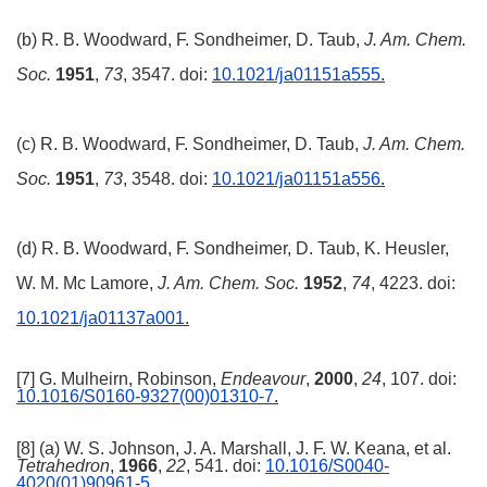
(b) R. B. Woodward, F. Sondheimer, D. Taub,
J. Am. Chem.
Soc.
1951
,
73
, 3547. doi:
10.1021/ja01151a555
.
(c) R. B. Woodward, F. Sondheimer, D. Taub,
J. Am. Chem.
Soc.
1951
,
73
, 3548. doi:
10.1021/ja01151a556
.
(d) R. B. Woodward, F. Sondheimer, D. Taub, K. Heusler,
W. M. Mc Lamore,
J. Am. Chem. Soc.
1952
,
74
, 4223. doi:
10.1021/ja01137a001
.
[7] G. Mulheirn, Robinson,
Endeavour
,
2000
,
24
, 107. doi:
10.1016/S0160-9327(00)01310-7
.
[8] (a) W. S. Johnson, J. A. Marshall, J. F. W. Keana, et al.
Tetrahedron
,
1966
,
22
, 541. doi:
10.1016/S0040-
4020(01)90961-5
.