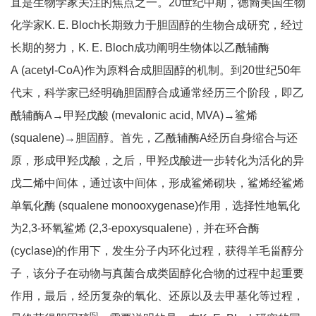
直是生物学家关注的焦点之一。20世纪中期，德裔美国生物
化学家K. E. Bloch长期致力于胆固醇的生物合成研究，经过
长期的努力，K. E. Bloch成功阐明生物体以乙酰辅酶
A (acetyl-CoA)作为原料合成胆固醇的机制。到20世纪50年
代末，科学家已经明确胆固醇合成通常经历三个阶段，即乙
酰辅酶A→甲羟戊酸 (mevalonic acid, MVA)→鲨烯
(squalene)→胆固醇。首先，乙酰辅酶A经历自身缩合与还
原，形成甲羟戊酸，之后，甲羟戊酸进一步转化为活化的异
戊二烯中间体，通过该中间体，形成鲨烯砌块，鲨烯经鲨烯
单氧化酶 (squalene monooxygenase)作用，选择性地氧化
为2,3-环氧鲨烯 (2,3-epoxysqualene)，并在环合酶
(cyclase)的作用下，发生分子内环化过程，获得羊毛甾醇分
子，该分子在动物与真菌合成类固醇化合物的过程中起重要
作用，最后，经历复杂的氧化、还原以及去甲基化等过程，
[
5]