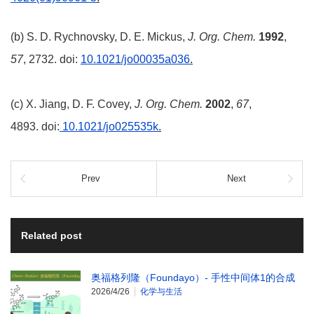
(b) S. D. Rychnovsky, D. E. Mickus,
J. Org. Chem.
1992
,
57
, 2732. doi:
10.1021/jo00035a036
.
(c) X. Jiang, D. F. Covey,
J. Org. Chem.
2002
,
67
,
4893. doi:
10.1021/jo025535k
.
Prev
Next
Related post
奥福格列隆（Foundayo）- 手性中间体1的合成
2026/4/26
化学与生活