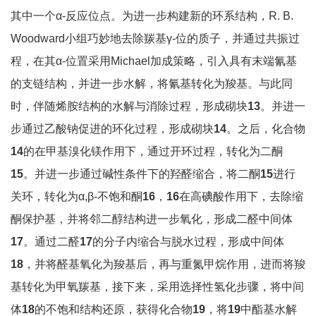
其中一个α-反应位点。为进一步构建新的环系结构，R. B.
Woodward小组巧妙地去除羰基γ-位的质子，并通过共振过
程，在其α-位置采用Michael加成策略，引入具有末端氰基
的支链结构，并进一步水解，将氰基转化为羧基。与此同
时，伴随烯胺结构的水解与消除过程，形成砌块
1
3
。并进一
步通过乙酸钠促进的环化过程，形成砌块
1
4
。之后，化合物
1
4
的在甲基溴化镁作用下，通过开环过程，转化为二酮
1
5
。并进一步通过碱性条件下的羟醛缩合，将二酮
1
5
进行
关环，转化为α,β-不饱和酮
1
6
，
1
6
在高碘酸作用下，去除缩
酮保护基，并将邻二醇结构进一步氧化，形成二醛中间体
1
7
。通过二醛
1
7
的分子内缩合与脱水过程，形成中间体
1
8
，并将醛基氧化为羧基后，再与重氮甲烷作用，进而将羧
基转化为甲氧羰基，接下来，采用选择性氢化步骤，将中间
体
1
8
的不饱和结构还原，获得化合物
1
9
，将
1
9
中酯基水解