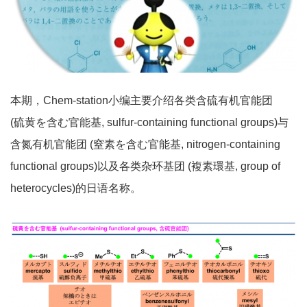
本期，Chem-station小编主要介绍各类含硫有机官能团
(硫黄を含む官能基, sulfur-containing functional groups)与
含氮有机官能团 (窒素を含む官能基, nitrogen-containing
functional groups)以及各类杂环基团 (複素環基, group of
heterocycles)的日语名称。