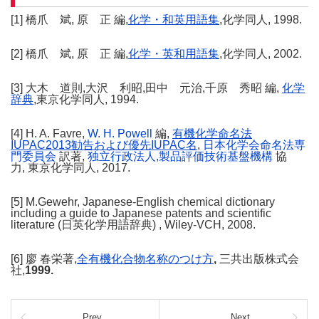
[1] 橋爪 斌, 原 正 編,
化学・和英用語集
,
化学同人, 1998.
[2] 橋爪 斌, 原 正 編,
化学・英和用語集
,
化学同人, 2002.
[3] 大木 道則,大沢 利昭,田中 元治,千原 秀昭 編,
化学
辞典
,東京化学同人, 1994.
[4] H. A. Favre,
W. H. Powell
編,
有機化学命名法
IUPAC2013
勧告および優先
IUPAC
名
,
日本化学会命名法専
門委員会
訳著,
独立行政法人,製品評価技術基盤機構
協
力, 東京化学同人, 2017.
[5] M.Gewehr, Japanese-English chemical dictionary
including a guide to Japanese patents and scientific
literature (日英化学用語辞典) , Wiley-VCH, 2008.
[6] 廖 春栄著,
全有機化合物名称のつけ方
,
三共出版株式会
社,
1999.
Prev
Next