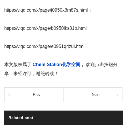
https://v.qq.com/x/page/j0950x3m87s.html；
https://v.qq.com/x/page/b0950iks81b.html；
https://v.qq.com/x/page/e0951qrlzui.html
本文版权属于
Chem-Station化学空间
，
欢迎点击按钮分
享，未经许可，谢绝转载！
Prev
Next
Related post