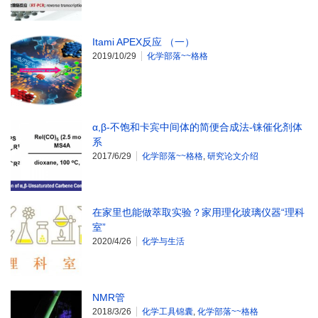
Itami APEX反应 （一）
2019/10/29
化学部落~~格格
α,β-不饱和卡宾中间体的简便合成法-铼催化剂体
系
2017/6/29
化学部落~~格格
,
研究论文介绍
在家里也能做萃取实验？家用理化玻璃仪器“理科
室”
2020/4/26
化学与生活
NMR管
2018/3/26
化学工具锦囊
,
化学部落~~格格