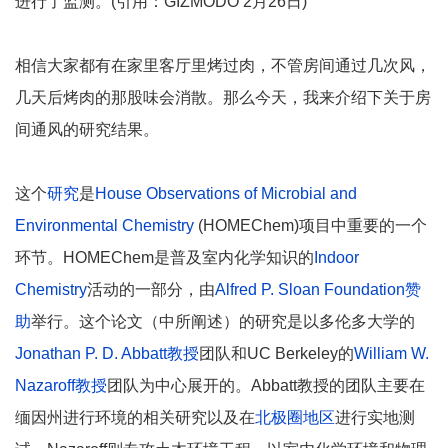
进行了监测。(引用：GIZMODO 2月26日)
相信大家都有在家里客厅里烤过肉，不管房间通过几次风，
几天后烤肉的那股味会消散。那么今天，我来介绍下关于房
间通风的研究结果。
这个
研究
是
House Observations of Microbial and
Environmental Chemistry
(HOMEChem)项目中重要的一个
环节。HOMEChem是普及室内化学知识的
Indoor
Chemistry
活动的一部分，由
Alfred P. Sloan Foundation赞
助
举行。这个论文（中所阐述）的研究是以多伦多大学的
Jonathan P. D. Abbatt教授
团队和UC Berkeley的
William W.
Nazaroff教授
团队为中心展开的。Abbatt教授的团队主要在
缅因州进行环境的相关研究以及在
北极圈地区
进行实地测