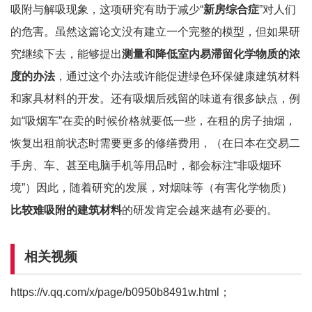
吸附与解吸现象，这项研究有助于减少“
新房综合症
”对人们
的危害。虽然这篇论文没有建立一个完整的模型，但如果研
究继续下去，能够提出
测量和降低室内易滞留化学物质的浓
度的办法
，通过这个办法或许能促进绿色环保健康建筑材料
和家具材料的开发。还有吸烟后残留的味道有很多缺点，例
如“吸烟车”在卖的时候价格就要低一些，在租的房子抽烟，
恢复出租前状态时需要更多的修缮费用，（在日本在交易二
手房、车、甚至电脑手机等用品时，都会标注“非吸烟环
境”）因此，随着研究的发展，对烟味等（有害化学物质）
比较难吸附的建筑材料
的研发肯定会越来越有必要的。
相关视频
https://v.qq.com/x/page/b0950b8491w.html；