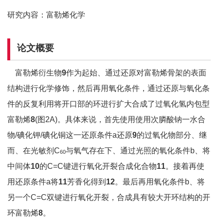
研究内容：富勒烯化学
论文概要
富勒烯衍生物
9
作为起始、通过还原对富勒烯骨架的表面
结构进行化学修饰，然后再用氧化条件，通过还原与氧化条
件的反复利用将开口部的环进行扩大合成了过氧化氢内包型
富勒烯
8
(图
2A)
。具体来说，首先使用使用次膦酸钠一水合
物/碘化钾/碘化铜这一还原条件a还原
9
的过氧化物部分、继
而、在光敏剂
C
与氧气存在下、通过光照的氧化条件b、将
60
中间体
10
的
C=C键进行氧化开裂合成化合物
11
。接着再使
用还原条件a将
11
芳香化得到
12
。最后再用氧化条件
b
、将
另一个
C=C双键进行氧化开裂，合成具有较大开环结构的开
环富勒烯
8
。