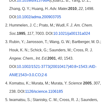
DOI:
10.1039/B913766A
(c)Gan,L. B.; Yang, D. Z.;
Zhang, Q. Y.; Huang, H.
Adv. Mater.
2010
,
22
, 1498.
DOI:
10.1002/adma.200903705
Hummelen, J. C.; Prato, M.; Wudl, F.
J.
Am. Chem.
Soc.
1995
,
117
, 7003. DOI:
10.1021/ja00131a024
Rubin, Y.; Jarrosson, T.; Wang, G. W.; Bartberger, M. D.;
Houk, K. N.; Schick, G.; Saunders, M.; Cross, R. J.
Angew. Chem., Int.
Ed.
2001
,
40
, 1543.
DOI:
10.1002/1521-3773(20010417)40:8<1543::AID-
ANIE1543>3.0.CO;2-6
Komatsu, K.; Murata, M.; Murata, Y.
Science
2005
,
307
,
238. DOI:
1126/science.1106185
Iwamatsu, S.; Stanisky, C. M.; Cross, R. J.; Saunders,