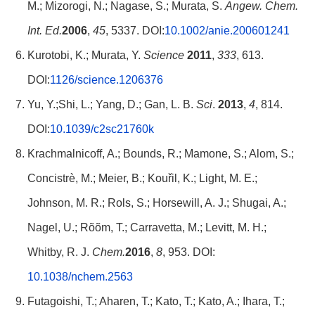
M.; Mizorogi, N.; Nagase, S.; Murata, S.
Angew.
Chem.
Int. Ed.
2006
,
45
, 5337. DOI:
10.1002/anie.200601241
Kurotobi, K.; Murata, Y.
Science
2011
,
333
, 613.
DOI:
1126/science.1206376
Yu, Y.;Shi, L.; Yang, D.; Gan, L. B.
Sci
.
2013
,
4
, 814.
DOI:
10.1039/c2sc21760k
Krachmalnicoff, A.; Bounds, R.; Mamone, S.; Alom, S.;
Concistrè, M.; Meier, B.; Kouřil, K.; Light, M. E.;
Johnson, M. R.; Rols, S.; Horsewill, A. J.; Shugai, A.;
Nagel, U.; Rõõm, T.; Carravetta, M.; Levitt, M. H.;
Whitby, R. J.
Chem.
2016
,
8
, 953. DOI:
10.1038/nchem.2563
Futagoishi, T.; Aharen, T.; Kato, T.; Kato, A.; Ihara, T.;