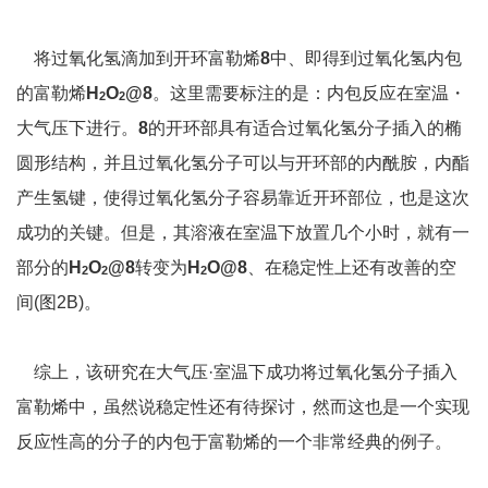
将过氧化氢滴加到开环富勒烯
8
中、即得到过氧化氢内包
的富勒烯
H
O
@8
。这里需要标注的是：内包反应在室温・
2
2
大气压下进行。
8
的开环部具有适合过氧化氢分子插入的椭
圆形结构，并且过氧化氢分子可以与开环部的内酰胺，内酯
产生氢键，使得过氧化氢分子容易靠近开环部位，也是这次
成功的关键。但是，其溶液在室温下放置几个小时，就有一
部分的
H
O
@8
转变为
H
O@8
、在稳定性上还有改善的空
2
2
2
间
(图
2B)
。
综上，该研究在大气压·室温下成功将过氧化氢分子插入
富勒烯中，虽然说稳定性还有待探讨，然而这也是一个实现
反应性高的分子的内包于富勒烯的一个非常经典的例子。