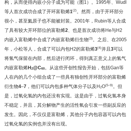
构，从而使得内嵌小分子成为可能（图1）。
1995
年、
Wudl
(2)
等人首次成功合成了开环富勒烯
1
。然而，由于开环部分
很小，甚至氦原子也不能被封装。
2001
年，
Rubin等人合成
了具有较大开环部位的富勒烯
2
、也是首次成功将He与H2
(3)
内嵌入富勒烯中合成了内嵌富勒烯衍生物
。之后、在
2005
(4)
年，小松等人，合成了可以内包H2的富勒烯
3
并且
3
可以
将氢气保留在内部，然后进行闭环，得到真正意义上的氢气
内嵌富勒烯
H
@C
。从这些开创性报告开始，包括Gan等
2
60
人在内的几个小组合成了一些具有独创性开环部分的富勒烯
(5–9)
衍生物
4
–
7
，他们可以内包多种气体分子以及
H
O
。但
2
是，过氧化氢的内包还没有实现。这是由于，过氧化氢本身
不稳定，并且，其分解物产生的活性氧会引发一些副反应的
发生。因此，不仅仅是富勒烯，其他分子内包容器可以内包
过氧化氢的实例也并没有出现。