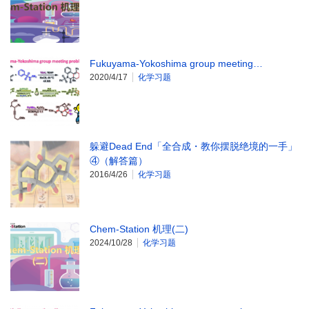
Fukuyama-Yokoshima group meeting…
2020/4/17
化学习题
躲避Dead End「全合成・教你摆脱绝境的一手」
④（解答篇）
2016/4/26
化学习题
Chem-Station 机理(二)
2024/10/28
化学习题