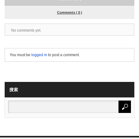
Comments ( 0 )
No comments yet.
You must be
logged in
to post a comment.
搜索