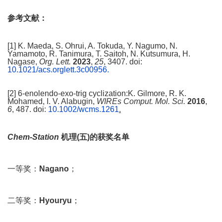
参考文献：
[1] K. Maeda, S. Ohrui, A. Tokuda, Y. Nagumo, N.
Yamamoto, R. Tanimura, T. Saitoh, N. Kutsumura, H.
Nagase,
Org. Lett.
2023
,
25
, 3407. doi:
10.1021/acs.orglett.3c00956.
[2] 6-enolendo-exo-trig cyclization:K. Gilmore, R. K.
Mohamed, I. V. Alabugin,
WIREs Comput. Mol. Sci.
2016
,
6
, 487. doi:
10.1002/wcms.1261
.
Chem-Station
机理
(
五
)
的获奖名单
一等奖：
Nagano
；
二等奖：
Hyouryu
；