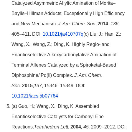
Catalyzed Asymmetric Allylic Amination of Morita–
Baylis–Hillman Adducts: Exceptionally High Efficiency
and New Mechanism.
J. Am. Chem. Soc.
2014
,
136
,
405–411. DOI:
10.1021/ja410707q
(c) Liu, J.; Han, Z.;
Wang, X.; Wang, Z.; Ding, K. Highly Regio- and
Enantioselective Alkoxycarbonylative Amination of
Terminal Allenes Catalyzed by a Spiroketal-Based
Diphosphine/ Pd(II) Complex.
J. Am. Chem.
Soc.
2015
,
137
, 15346–15349. DOI:
10.1021/jacs.5b07764
(a) Guo, H.; Wang, X.; Ding, K. Assembled
Enantioselective Catalysts for Carbonyl-Ene
Reactions.
Tetrahedron Lett.
2004
, 45,
2009–2012. DOI: