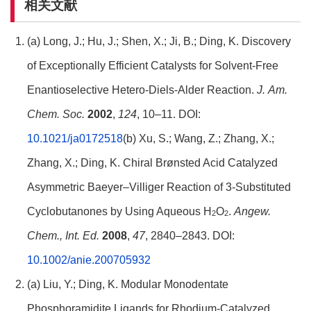
相关文献
(a) Long, J.; Hu, J.; Shen, X.; Ji, B.; Ding, K. Discovery
of Exceptionally Efficient Catalysts for Solvent-Free
Enantioselective Hetero-Diels-Alder Reaction.
J.
Am.
Chem. Soc.
2002
,
124
, 10–11. DOI:
10.1021/ja0172518
(b) Xu, S.; Wang, Z.; Zhang, X.;
Zhang, X.; Ding, K. Chiral Brønsted Acid Catalyzed
Asymmetric Baeyer–Villiger Reaction of 3‐Substituted
Cyclobutanones by Using Aqueous H
O
.
Angew.
2
2
Chem., Int. Ed.
2008
,
47
, 2840–2843. DOI:
10.1002/anie.200705932
(a) Liu, Y.; Ding, K. Modular Monodentate
Phosphoramidite Ligands for Rhodium-Catalyzed