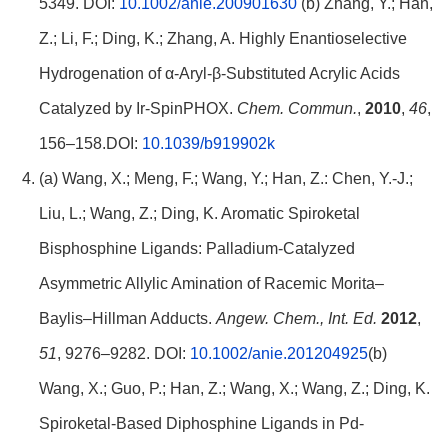
5349. DOI:
10.1002/anie.200901630
(b) Zhang, Y.; Han,
Z.; Li, F.; Ding, K.; Zhang, A. Highly Enantioselective
Hydrogenation of α-Aryl-β-Substituted Acrylic Acids
Catalyzed by Ir-SpinPHOX.
Chem. Commun.
,
2010
,
46
,
156–158.DOI:
10.1039/b919902k
(a) Wang, X.; Meng, F.; Wang, Y.; Han, Z.: Chen, Y.-J.;
Liu, L.; Wang, Z.; Ding, K. Aromatic Spiroketal
Bisphosphine Ligands: Palladium‐Catalyzed
Asymmetric Allylic Amination of Racemic Morita–
Baylis–Hillman Adducts.
Angew.
Chem., Int. Ed.
2012
,
51
, 9276–9282. DOI:
10.1002/anie.201204925
(b)
Wang, X.; Guo, P.; Han, Z.; Wang, X.; Wang, Z.; Ding, K.
Spiroketal-Based Diphosphine Ligands in Pd-