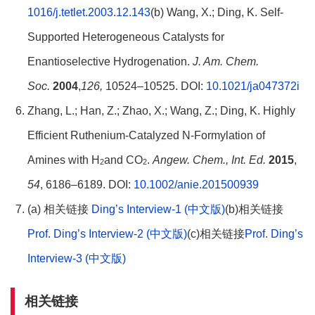
1016/j.tetlet.2003.12.143
(b) Wang, X.; Ding, K. Self-
Supported Heterogeneous Catalysts for
Enantioselective Hydrogenation.
J. Am. Chem.
Soc.
2004
,
126,
10524–10525. DOI:
10.1021/ja047372i
Zhang, L.; Han, Z.; Zhao, X.; Wang, Z.; Ding, K. Highly
Efficient Ruthenium‐Catalyzed N‐Formylation of
Amines with H
and CO
.
Angew.
Chem., Int. Ed.
2015
,
2
2
54
, 6186–6189. DOI:
10.1002/anie.201500939
(a) 相关链接
Ding’s Interview-1 (中文版)
(b)相关链接
Prof. Ding’s Interview-2 (中文版)
(c)相关链接
Prof. Ding’s
Interview-3 (中文版)
相关链接