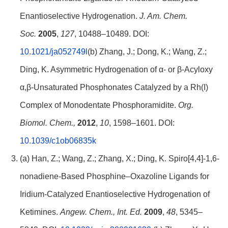
Enantioselective Hydrogenation.
J.
Am. Chem.
Soc.
2005
,
127
, 10488–10489. DOI:
10.1021/ja052749l
(b) Zhang, J.; Dong, K.; Wang, Z.;
Ding, K. Asymmetric Hydrogenation of α- or β-Acyloxy
α,β-Unsaturated Phosphonates Catalyzed by a Rh(I)
Complex of Monodentate Phosphoramidite.
Org.
Biomol. Chem.,
2012
,
10
, 1598–1601. DOI:
10.1039/c1ob06835k
(a) Han, Z.; Wang, Z.; Zhang, X.; Ding, K. Spiro[4,4]‐1,6‐
nonadiene‐Based Phosphine–Oxazoline Ligands for
Iridium‐Catalyzed Enantioselective Hydrogenation of
Ketimines.
Angew.
Chem., Int. Ed.
2009
,
48
, 5345–