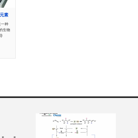
的元素
是一种
的生物
导
S
S