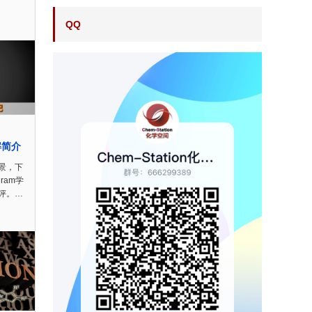
QQ
解简介
景，下
gram学
评。…