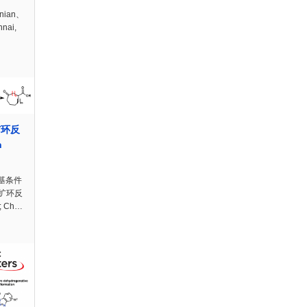
anian、
nai,
h扩环反
h
基条件
扩环反
; Ch…