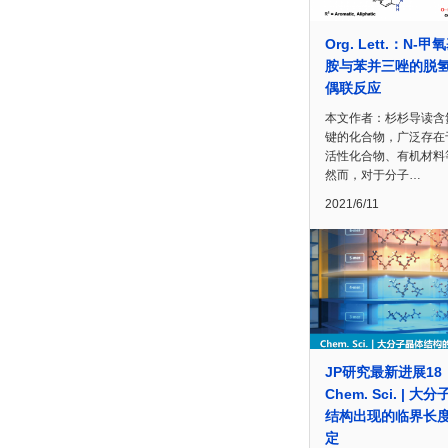
Org. Lett.：N-甲
胺与苯并三唑的脱氢
偶联反应
本文作者：杉杉导读含
键的化合物，广泛存在
活性化合物、有机材料
然而，对于分子…
2021/6/11
JP研究最新进展18
Chem. Sci. | 大
结构出现的临界长
定