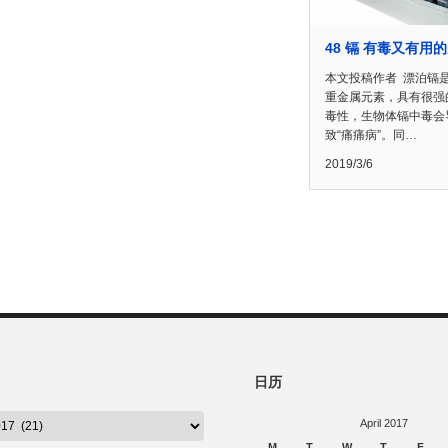
48 镉 有毒又有用
本文投稿作者 漂泊镉
重金属元素，具有很强
毒性，生物体镉中毒会
致“痛痛病”。同…
2019/3/6
日历
April 2017
M
T
W
T
F