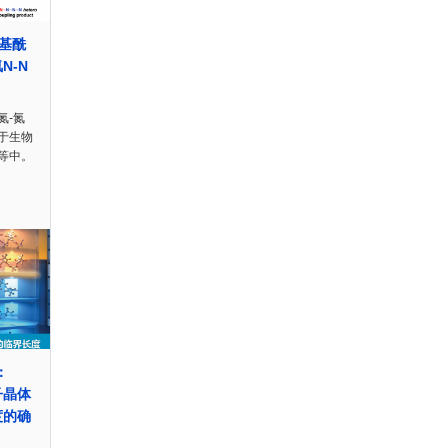
氧基酰
N-N
氮-氮
于生物
等中。
：
分子晶体
度的确