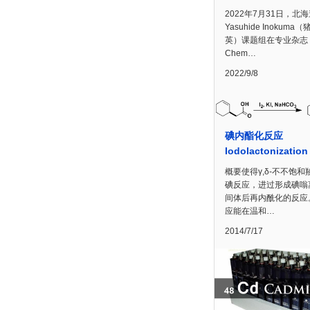
2022年7月31日，北
Yasuhide Inokuma
英）课题组在专业杂志
Chem…
2022/9/8
碘内酯化反应
Iodolactonization
概要使得γ,δ-不不饱和
碘反应，进过形成碘嗡
间体后再内酰化的反应
应能在温和…
2014/7/17