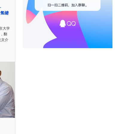
.
碳氢键
京大学
帖，翻
o此文介