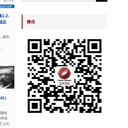
1,2-
微信
成反
，南京
.…
45）
俄国化
他的学生
了人们