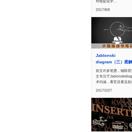
对吡啶化学…
2017/8/9
Jablonski
diagram（三）图
前文许多笔墨，铺陈背
文专注于Jablonskidia
术内涵，看官且看且批
2017/2/27