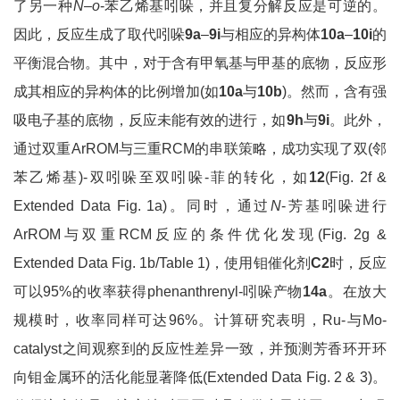
了另一种
N
–
o
-苯乙烯基吲哚，并且复分解反应是可逆的。
因此，反应生成了取代吲哚
9a
–
9i
与相应的异构体
10a
–
10i
的
平衡混合物。其中，对于含有甲氧基与甲基的底物，反应形
成其相应的异构体的比例增加(如
10a
与
10b
)。然而，含有强
吸电子基的底物，反应未能有效的进行，如
9h
与
9i
。此外，
通过双重ArROM与三重RCM的串联策略，成功实现了双(邻
苯乙烯基)-双吲哚至双吲哚-菲的转化，如
12
(Fig. 2f &
Extended Data Fig. 1a)。同时，通过
N
-芳基吲哚进行
ArROM与双重RCM反应的条件优化发现(Fig. 2g &
Extended Data Fig. 1b/Table 1)，使用钼催化剂
C2
时，反应
可以95%的收率获得phenanthrenyl-吲哚产物
14a
。在放大
规模时，收率同样可达96%。计算研究表明，Ru-与Mo-
catalyst之间观察到的反应性差异一致，并预测芳香环开环
向钼金属环的活化能显著降低(Extended Data Fig. 2 & 3)。