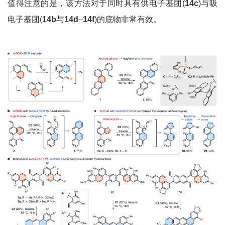
值得注意的是，该方法对于同时具有供电子基团(
14c
)与吸
电子基团(
14b
与
14d
–
14f
)的底物非常有效。