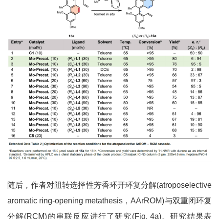
随后，作者对阻转选择性芳香环开环复分解(atroposelective
aromatic ring-opening metathesis，AArROM)与双重闭环复
分解(RCM)的串联反应进行了研究(Fig. 4a)。研究结果表