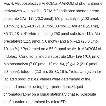
Fig. 4. Atroposelective ArROM.
a
, AArROM of phenanthrene
a
derivatives with twofold RCM.
Conditions: phenanthrene
substrate
17a
–
17
i
(70.0 µmol), Mo precatalyst (7.00 µmol,
10 mol%), (
R
)
–
L1
(21.0 µmol, 30 mol%), toluene (2.3 ml),
a
b
85 °C, 18 h.
Performed using 250 µmol substrate
17a
, Mo
precatalyst (12.5 µmol, 5.0 mol%) and (
R
)
–
L1
(25.0 µmol,
a
c
10 mol%).
Performed on a 55.0-µmol scale.
b
, AArROM of
d
indoles.
Conditions: indole substrate
19a
–
19e
(70.0 µmol),
Mo precatalyst (7.00 µmol, 10 mol%), (
S
)
–
L2
(21.0 µmol,
a
30 mol%), toluene (2.3 ml), 65 °C, 18 h. Yields are given for
isolated products; e.r. values were determined of the
isolated products using high-performance liquid
e
chromatography on a chiral stationary phase.
Absolute
configuration determined by microED.