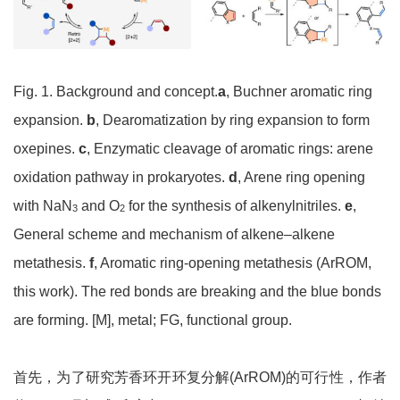
Fig. 1. Background and concept.
a
, Buchner aromatic ring
expansion.
b
, Dearomatization by ring expansion to form
oxepines.
c
, Enzymatic cleavage of aromatic rings: arene
oxidation pathway in prokaryotes.
d
, Arene ring opening
with NaN
and O
for the synthesis of alkenylnitriles.
e
,
3
2
General scheme and mechanism of alkene–alkene
metathesis.
f
, Aromatic ring-opening metathesis (ArROM,
this work). The red bonds are breaking and the blue bonds
are forming. [M], metal; FG, functional group.
首先，为了研究芳香环开环复分解(ArROM)的可行性，作者