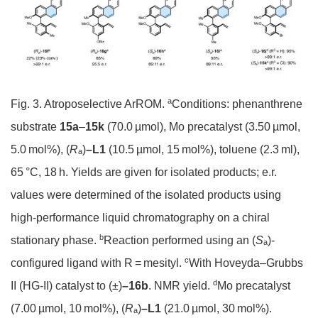
a
Fig. 3. Atroposelective ArROM.
Conditions: phenanthrene
substrate
15a
–
15k
(70.0 µmol), Mo precatalyst (3.50 µmol,
5.0 mol%), (
R
)
–
L1
(10.5 µmol, 15 mol%), toluene (2.3 ml),
a
65 °C, 18 h. Yields are given for isolated products; e.r.
values were determined of the isolated products using
high-performance liquid chromatography on a chiral
b
stationary phase.
Reaction performed using an (
S
)-
a
c
configured ligand with R = mesityl.
With Hoveyda–Grubbs
d
II (HG-II) catalyst to (±)
–
16b
. NMR yield.
Mo precatalyst
(7.00 µmol, 10 mol%), (
R
)
–
L1
(21.0 µmol, 30 mol%).
a