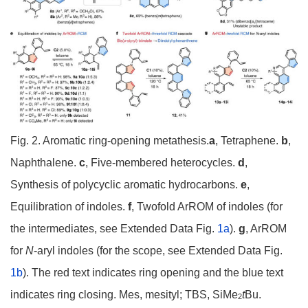
Fig. 2. Aromatic ring-opening metathesis.
a
, Tetraphene.
b
,
Naphthalene.
c
, Five-membered heterocycles.
d
,
Synthesis of polycyclic aromatic hydrocarbons.
e
,
Equilibration of indoles.
f
, Twofold ArROM of indoles (for
the intermediates, see Extended Data Fig.
1a
).
g
, ArROM
for
N
-aryl indoles (for the scope, see Extended Data Fig.
1b
). The red text indicates ring opening and the blue text
indicates ring closing. Mes, mesityl; TBS, SiMe
t
Bu.
2