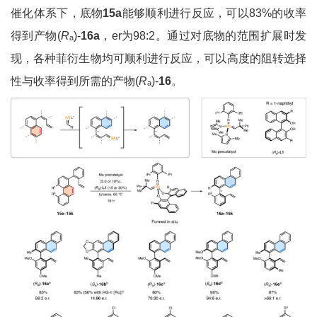
催化体系下，底物
15a
能够顺利进行反应，可以83%的收率
得到产物(
R
)-
16a
，er为98:2。通过对底物的范围扩展时发
a
现，各种菲衍生物均可顺利进行反应，可以高度的阻转选择
性与收率得到所需的产物(
R
)-
16
。
a