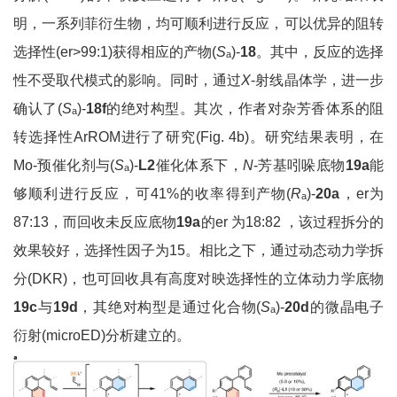
明，一系列菲衍生物，均可顺利进行反应，可以优异的阻转
选择性(er>99:1)获得相应的产物(
S
)-
18
。其中，反应的选择
a
性不受取代模式的影响。同时，通过
X
-射线晶体学，进一步
确认了(
S
)-
18f
的绝对构型。其次，作者对杂芳香体系的阻
a
转选择性ArROM进行了研究(Fig. 4b)。研究结果表明，在
Mo-预催化剂与(
S
)-
L2
催化体系下，
N
-芳基吲哚底物
19a
能
a
够顺利进行反应，可41%的收率得到产物(
R
)-
20a
，er为
a
87:13，而回收未反应底物
19a
的er 为18:82 ，该过程拆分的
效果较好，选择性因子为15。相比之下，通过动态动力学拆
分(DKR)，也可回收具有高度对映选择性的立体动力学底物
19c
与
19d
，其绝对构型是通过化合物(
S
)-
20d
的微晶电子
a
衍射(microED)分析建立的。