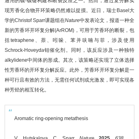
通用的碳-碳键构建和断裂反应之一。然而，通过复分解实
现芳香化合物开环策略仍然难以捉摸。近日，瑞士Basel大
学的Christof Sparr课题组在
Nature
中发表论文，报道一种全
新的芳香环开环复分解(ArROM)，可用于芳香环的断裂，包
括tetraphene、萘、吲哚、苯并呋喃与菲，涉及使用
Schrock-Hoveyda钼催化剂。同时，该反应涉及一种独特
alkylidene中间体的形成。其次，该策略还实现了立体选择
性芳香环的开环复分解反应。此外，芳香环开环复分解是一
种可行且有效的方法，无需任何试剂或光激发，即可实现各
种芳烃的相互转化。
Aromatic ring-opening metathesis
V. Hutskalova, C. Sparr,
Nature
2025
,
638
,