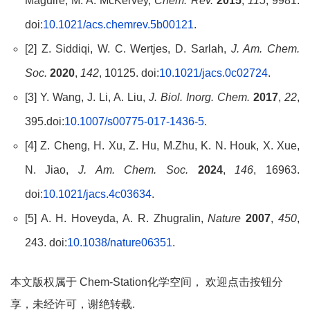
Maguire, M. A. McKervey,
Chem. Rev.
2015
,
115
, 9981.
doi:
10.1021/acs.chemrev.5b00121
.
[2] Z. Siddiqi, W. C. Wertjes, D. Sarlah,
J. Am. Chem.
Soc.
2020
,
142
, 10125. doi:
10.1021/jacs.0c02724
.
[3] Y. Wang, J. Li, A. Liu,
J. Biol. Inorg. Chem.
2017
,
22
,
395.doi:
10.1007/s00775-017-1436-5
.
[4] Z. Cheng, H. Xu, Z. Hu, M.Zhu, K. N. Houk, X. Xue,
N. Jiao,
J. Am. Chem. Soc.
2024
,
146
, 16963.
doi:
10.1021/jacs.4c03634
.
[5] A. H. Hoveyda, A. R. Zhugralin,
Nature
2007
,
450
,
243. doi:
10.1038/nature06351
.
本文版权属于 Chem-Station化学空间， 欢迎点击按钮分
享，未经许可，谢绝转载.