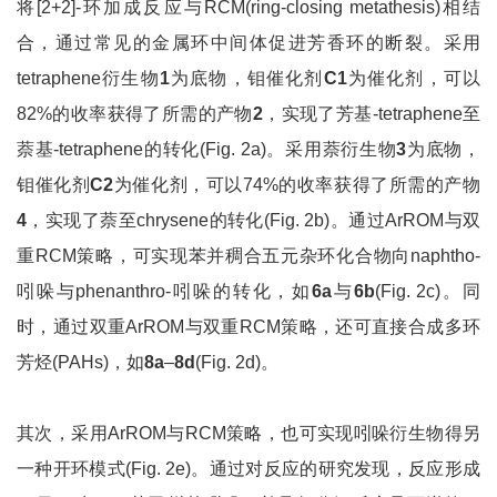
将[2+2]-环加成反应与RCM(ring-closing metathesis)相结
合，通过常见的金属环中间体促进芳香环的断裂。采用
tetraphene衍生物
1
为底物，钼催化剂
C1
为催化剂，可以
82%的收率获得了所需的产物
2
，实现了芳基-tetraphene至
萘基-tetraphene的转化(Fig. 2a)。采用萘衍生物
3
为底物，
钼催化剂
C2
为催化剂，可以74%的收率获得了所需的产物
4
，实现了萘至chrysene的转化(Fig. 2b)。通过ArROM与双
重RCM策略，可实现苯并稠合五元杂环化合物向naphtho-
吲哚与phenanthro-吲哚的转化，如
6a
与
6b
(Fig. 2c)。同
时，通过双重ArROM与双重RCM策略，还可直接合成多环
芳烃(PAHs)，如
8a
–
8d
(Fig. 2d)。
其次，采用ArROM与RCM策略，也可实现吲哚衍生物得另
一种开环模式(Fig. 2e)。通过对反应的研究发现，反应形成