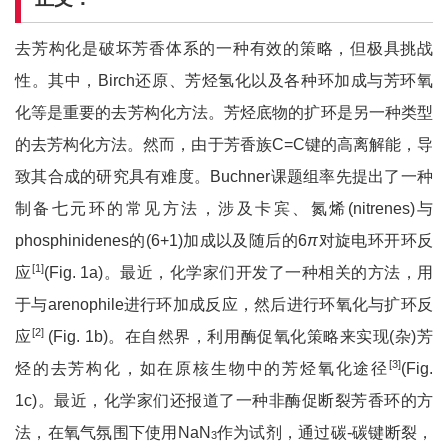
去芳构化是破坏芳香体系的一种有效的策略，但极具挑战
性。其中，Birch还原、芳烃氢化以及各种环加成与芳环氧
化等是重要的去芳构化方法。芳烃底物的扩环是另一种类型
的去芳构化方法。然而，由于芳香族C=C键的高离解能，导
致其合成的研究具有难度。Buchner课题组率先提出了一种
制备七元环的常见方法，涉及卡宾、氮烯(nitrenes)与
phosphinidenes的(6+1)加成以及随后的6
π
对旋电环开环反
[1]
应
(Fig. 1a)。最近，化学家们开发了一种相关的方法，用
于与arenophile进行环加成反应，然后进行环氧化与扩环反
[2]
应
(Fig. 1b)。在自然界，利用酶促氧化策略来实现(杂)芳
[3]
烃的去芳构化，如在原核生物中的芳烃氧化途径
(Fig.
1c)。最近，化学家们还报道了一种非酶促断裂芳香环的方
法，在氧气氛围下使用NaN
作为试剂，通过碳-碳键断裂，
3