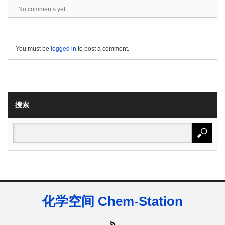
No comments yet.
You must be
logged in
to post a comment.
搜索
化学空间 Chem-Station
RSS