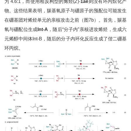
为 4.6:1，而使用相反构型的烯烃(
Z
)-
1ae
则没有环丙烷化产
物。这些结果表明，羰基氧原子与硼原子的预配位可能发生
在硼基团对烯烃单元的亲核攻击之前（图7b）。首先，羰基
氧与硼配位生成
Int-A
，随后“分子内”亲核进攻烯烃，生成六
元烯醇中间体Int-B，随后的分子内环化反应生成了偕二硼基
环丙烷。