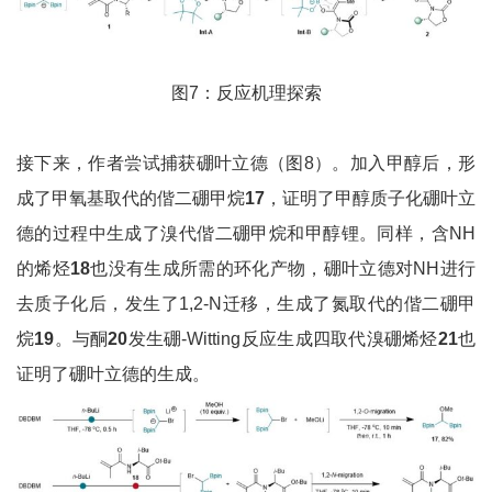
图7：反应机理探索
接下来，作者尝试捕获硼叶立德（图8）。加入甲醇后，形
成了甲氧基取代的偕二硼甲烷
17
，证明了甲醇质子化硼叶立
德的过程中生成了溴代偕二硼甲烷和甲醇锂。同样，含NH
的烯烃
18
也没有生成所需的环化产物，硼叶立德对NH进行
去质子化后，发生了1,2-N迁移，生成了氮取代的偕二硼甲
烷
19
。与酮
20
发生硼-Witting反应生成四取代溴硼烯烃
21
也
证明了硼叶立德的生成。