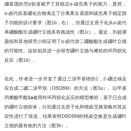
硼基团的空p轨道赋予了其稳定α-碳负离子的能力，显然，
α-卤代烷基硼化合物满足了分离离去基团和碳负离子稳定因
子功能的设计要求（图1b，右），但通过去质子化从α-卤代
单硼酸酯生成硼叶立德具有挑战性（图1c）。最近，刘超课
题组和其他研究小组证明了α-卤代偕二硼酸酯生成硼叶立德
的可能性。这鼓励其进一步研究硼叶立德与烯烃的环丙烷化
反应（图1d）。
在此，作者进一步开发了通过三溴甲基锂的1，2-硼迁移反
应合成二硼二溴甲烷（DBDBM）的方法（图3a）。以甲基
丙烯酸甲酯
1a
被用作环丙烷化反应的模型烯烃，基于已合成
的硼叶立德前体，分别通过去质子化和锂卤交换策略对其反
应性进行了筛选，结果表明DBDBM的锂卤交换是生成硼叶
立德的最有效的方法（图3b）。