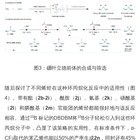
图3：硼叶立德前体的合成与筛选
随后探讨了不同烯烃在这种环丙烷化反应中的适用性（图
4）。带有酯（
2b-2i
）、酰胺（
2j
）、氰基（
2k
）、磺酰基
（
2l
）和膦酰基（
2m
）官能团的烯烃都能很好地与该反应
10
10
相容。通过
B 标记的DBDBM将
B分子轻松引入到这些环
丙烷分子中，凸显了该策略的实用性。在标准条件下，α-
CF
取代的苯乙烯也能以50%的产率生成
2n
，同时还有45%
3