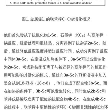
图1. 金属促进的联苯撑C−C键活化概况
他们首先尝试了钪氯化物
1-Sc
、石墨钾（KC
）与联苯撑一
8
锅反应，经后处理和重结晶，分离得到了钪杂芴
2a-Sc
。随
后，通过降低反应温度并缩短反应时间，成功分离到了反应
中间体
3a-Sc
。在室温或加热条件下，
3a-Sc
可以当量转化
为
2a-Sc
。考虑到抗衡阳离子与被还原的联苯撑间的相互作
用可能影响其活化的模式，通过向
3a-Sc
的THF溶液中加入
螯合试剂18-冠-6（18-c-6），他们合成了配合物
3b-Sc
。而
在加热的条件下，
3b-Sc
可以发生转化，同时生成
2
b
-Sc
和
苯并戊搭烯双负离子配位的钪配合物
4b-Sc
。在生成
4b-Sc
的过程中，联苯撑中更惰性的苯环C−C键而非活性的张力环