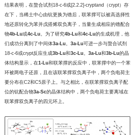
结果表明，在螯合试剂18-c-6或[2.2.2]-cryptand（crypt）存
在下，当稀土中心由钪更换为镥后，联苯撑可以被高选择性
地还原转化为苯并戊搭烯双负离子，当量生成相应的镥配合
物
4b-Lu
或
4
c
-Lu
。为了研究
4b-Lu
和
4
c
-Lu
的生成机理，他
们成功分离到了中间体
3
a
-Lu
。
3
a
-Lu
可进一步与螯合试剂
18-c-6或crypt反应生成
3
b
-Lu
和
3c-Lu
。
3
a
-Lu
和
3b-Lu
的晶
体结构显示，在
1-Lu
和联苯撑的反应中，联苯撑中的一个苯
环被两电子还原，且在该联苯撑双负离子中，两个负电荷主
要分布在C2和C5原子上。与之相比，在联苯撑双负离子配
位的钪配合物
3a-Sc
的晶体结构中，两个负电荷主要离域在
联苯撑双负离子的四元环上。