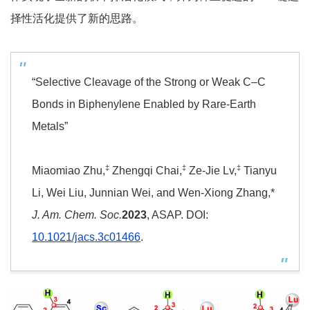
择性活化提供了新的思路。
“Selective Cleavage of the Strong or Weak C–C
Bonds in Biphenylene Enabled by Rare-Earth
Metals”
‡
‡
‡
Miaomiao Zhu,
Zhengqi Chai,
Ze-Jie Lv,
Tianyu
Li, Wei Liu, Junnian Wei, and Wen-Xiong Zhang,*
J. Am. Chem. Soc.
2023
, ASAP. DOI:
10.1021/jacs.3c01466
.