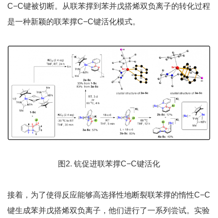
C−C键被切断。从联苯撑到苯并戊搭烯双负离子的转化过程
是一种新颖的联苯撑C−C键活化模式。
图2. 钪促进联苯撑C−C键活化
接着，为了使得反应能够高选择性地断裂联苯撑的惰性C−C
键生成苯并戊搭烯双负离子，他们进行了一系列尝试。实验