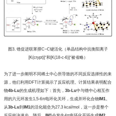
图3. 镥促进联苯撑C−C键活化（单晶结构中抗衡阳离子
+
+
[K(crypt)]
和[K(18-c-6)]
被省略）
为了进一步阐明不同稀土中心所导致的不同反应选择性的来
源，他们利用DFT计算揭示了反应机理。计算结果表明配合
物
4
b-Lu
的生成机理如下：首先，
3
b-Lu
中与镥中心相互作
用的六元环发生1,5-6π电环化关环，生成并环化合物
IM1
。
从
3
b-Lu
到
IM1
的活化能垒为27.3 kcal/mol，这一步是整个
反应的决速步。随后，
IM1
会发生4π电环化开环生成
IM2
。