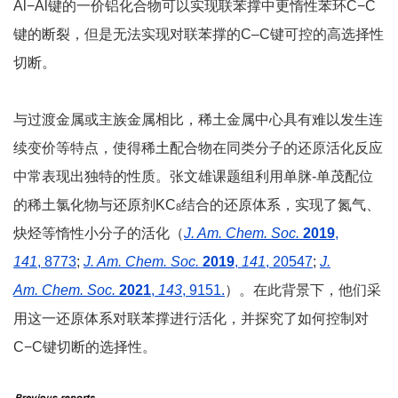
Al−Al键的一价铝化合物可以实现联苯撑中更惰性苯环C−C
键的断裂，但是无法实现对联苯撑的C–C键可控的高选择性
切断。
与过渡金属或主族金属相比，稀土金属中心具有难以发生连
续变价等特点，使得稀土配合物在同类分子的还原活化反应
中常表现出独特的性质。张文雄课题组利用单脒-单茂配位
的稀土氯化物与还原剂KC
结合的还原体系，实现了氮气、
8
炔烃等惰性小分子的活化（
J. Am. Chem. Soc.
2019
,
141
,
8773
;
J. Am. Chem. Soc.
2019
,
141
, 20547
;
J.
Am.
Chem. Soc.
2021
,
143
, 9151
.
）。在此背景下，他们采
用这一还原体系对联苯撑进行活化，并探究了如何控制对
C−C键切断的选择性。