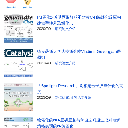
Pd催化2-芳基丙烯醛的不对称C-H烯烃化反应构
建轴手性苯乙烯化…
2020/7/9
研究论文介绍
德克萨斯大学达拉斯分校Vladimir Gevorgyan课
题组…
2021/4/8
研究论文介绍
「Spotlight Research」均相超分子胶囊催化的高
度…
2023/2/9
热点研究
,
研究论文介绍
镍催化的NH-亚砜亚胺与芳卤之间通过成对电解
策略实现的N-芳基化…