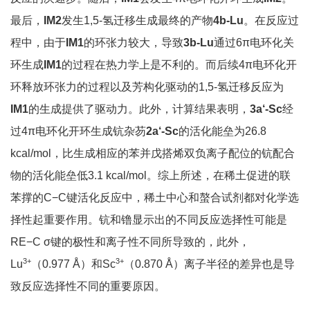
最后，
IM2
发生1,5-氢迁移生成最终的产物
4
b-Lu
。在反应过
程中，由于
IM1
的环张力较大，导致
3
b-Lu
通过6π电环化关
环生成
IM1
的过程在热力学上是不利的。而后续4π电环化开
环释放环张力的过程以及芳构化驱动的1,5-氢迁移反应为
IM1
的生成提供了驱动力。此外，计算结果表明，
3
a
‘
-Sc
经
过4π电环化开环生成钪杂芴
2a
‘
-Sc
的活化能垒为26.8
kcal/mol，比生成相应的苯并戊搭烯双负离子配位的钪配合
物的活化能垒低3.1 kcal/mol。综上所述，在稀土促进的联
苯撑的C−C键活化反应中，稀土中心和螯合试剂都对化学选
择性起重要作用。钪和镥显示出的不同反应选择性可能是
RE−C σ键的极性和离子性不同所导致的，此外，
3+
3+
Lu
（0.977 Å）和Sc
（0.870 Å）离子半径的差异也是导
致反应选择性不同的重要原因。