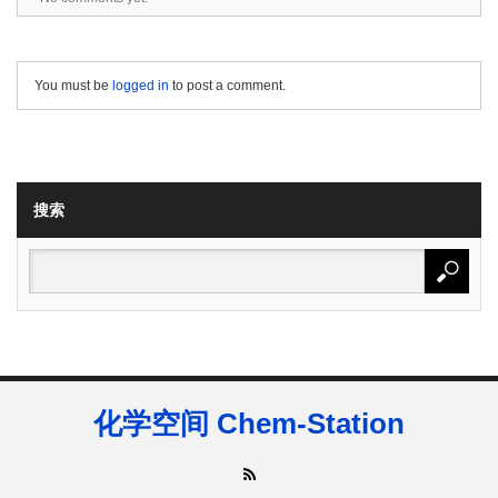
You must be
logged in
to post a comment.
搜索
化学空间 Chem-Station
RSS