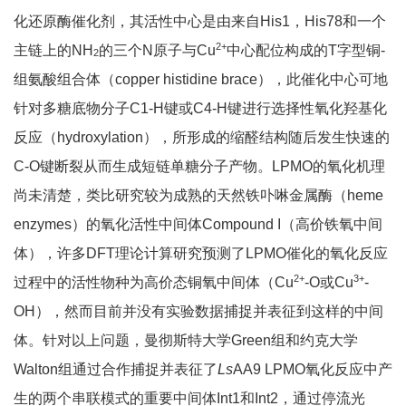
化还原酶催化剂，其活性中心是由来自His1，His78和一个
2+
主链上的NH
的三个N原子与Cu
中心配位构成的T字型铜-
2
组氨酸组合体（copper histidine brace），此催化中心可地
针对多糖底物分子C1-H键或C4-H键进行选择性氧化羟基化
反应（hydroxylation），所形成的缩醛结构随后发生快速的
C-O键断裂从而生成短链单糖分子产物。LPMO的氧化机理
尚未清楚，类比研究较为成熟的天然铁卟啉金属酶（heme
enzymes）的氧化活性中间体Compound I（高价铁氧中间
体），许多DFT理论计算研究预测了LPMO催化的氧化反应
2+
3+
过程中的活性物种为高价态铜氧中间体（Cu
-O或Cu
-
OH），然而目前并没有实验数据捕捉并表征到这样的中间
体。针对以上问题，曼彻斯特大学Green组和约克大学
Walton组通过合作捕捉并表征了
Ls
AA9 LPMO氧化反应中产
生的两个串联模式的重要中间体Int1和Int2，通过停流光