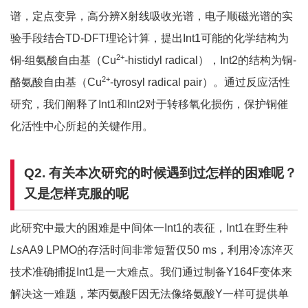
谱，定点变异，高分辨X射线吸收光谱，电子顺磁光谱的实
验手段结合TD-DFT理论计算，提出Int1可能的化学结构为
2+
铜-组氨酸自由基（Cu
-histidyl radical），Int2的结构为铜-
2+
酪氨酸自由基（Cu
-tyrosyl radical pair）。通过反应活性
研究，我们阐释了Int1和Int2对于转移氧化损伤，保护铜催
化活性中心所起的关键作用。
Q2.
有关本次研究的时候遇到过怎样的困难呢？
又是怎样克服的呢
此研究中最大的困难是中间体一Int1的表征，Int1在野生种
Ls
AA9 LPMO的存活时间非常短暂仅50 ms，利用冷冻淬灭
技术准确捕捉Int1是一大难点。我们通过制备Y164F变体来
解决这一难题，苯丙氨酸F因无法像络氨酸Y一样可提供单