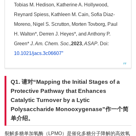
Tobias M. Hedison, Katherine A. Hollywood,
Reynard Spiess, Kathleen M. Cain, Sofia Diaz-
Moreno, Nigel S. Scrutton, Morten Tovborg, Paul
H. Walton*, Derren J. Heyes*, and Anthony P.
Green*
J. Am. Chem. Soc.,
2023
,
ASAP
. Doi:
10.1021/jacs.3c06607”
Q1.
请对“
Mapping the Initial Stages of a
Protective Pathway that Enhances
Catalytic Turnover by a Lytic
Polysaccharide Monooxygenase
”
作
一个简
单介绍。
裂解多糖单加氧酶（LPMO）是催化多糖分子降解的高效氧