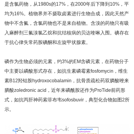
是含氯药物，从1980s的17%，在2000年后下降到10%，平
均为16%。植物界并不摄取卤素进行生物合成，因此天然产
物中不含氟，含氯药物也不是来自植物。含溴的药物只有吸
入麻醉剂三氟溴氯乙烷和抗结核病的贝达喹啉入围。碘存在
于抗心律失常药胺碘酮和左旋甲状腺素。
磷作为生物必须的元素，约3%的EM含磷元素，在药物分子
中主要以磷酸形式存在，如抗生素磷霉素fosfomycin，维生
素B12羟钴胺hydroxocobalamin，抗骨质疏松药双膦酸唑来
膦酸zoledronic acid，近年来磷酰胺还作为ProTide前药形
式，如抗丙肝神药索菲布韦sofosbuvir，典型化合物如图2所
示。