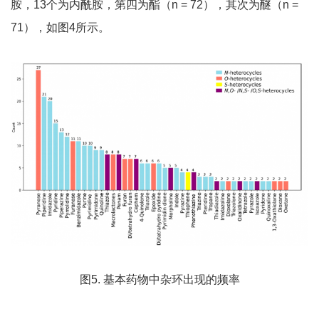
胺，13个为内酰胺，第四为酯（n = 72），其次为醚（n =
71），如图4所示。
图5. 基本药物中杂环出现的频率