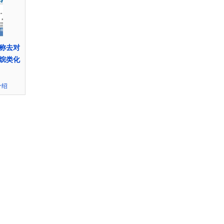
称去对
烷类化
介绍