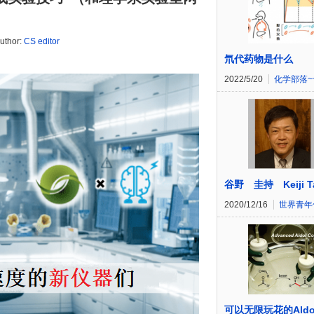
uthor:
CS editor
氘代药物是什么
2022/5/20
化学部落~
谷野 圭持 Keiji T
2020/12/16
世界青年
可以无限玩花的Aldo