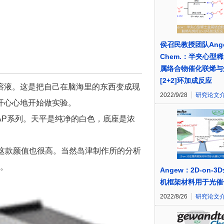
侯召民教授团队Ange
Chem.：半夹心型
属络合物催化联烯与
[2+2]环加成反应
溶液。这是把自己在脑海里的东西变成现
2022/9/28
研究论文
开心心地开始做实验。
AP系列。天平是纯净的白色，底座是浓
色。这款颜值也很高。当然岛津制作所的分析
的。
Angew：2D-on-3
机框架材料用于光催
2022/8/26
研究论文