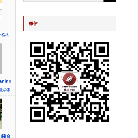
微信
~格格
anino
化学家
l缩合