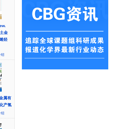
w.
稀土金
烯烃
介绍
D金属有
化产氢
介绍