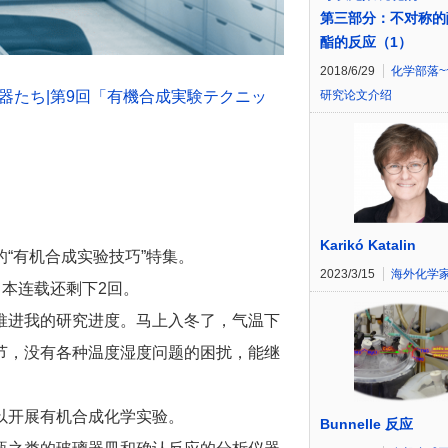
第三部分：不对称的
酯的反应（1）
2018/6/29
化学部落~
器たち|第9回「有機合成実験テクニッ
研究论文介绍
Karikó Katalin
“有机合成实验技巧”特集。
2023/3/15
海外化学
，本连载还剩下2回。
推进我的研究进度。马上入冬了，气温下
节，没有各种温度湿度问题的困扰，能继
以开展有机合成化学实验。
Bunnelle 反应