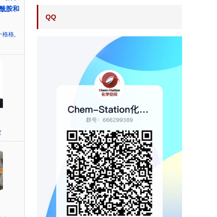
酰胺和
QQ
~格格
,
家