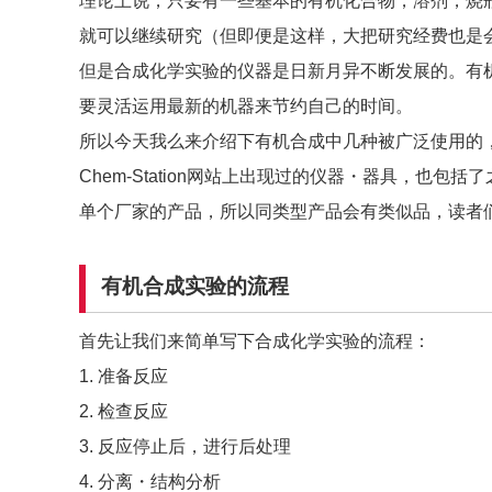
理论上说，只要有一些基本的有机化合物，溶剂，烧
就可以继续研究（但即便是这样，大把研究经费也是
但是合成化学实验的仪器是日新月异不断发展的。有
要灵活运用最新的机器来节约自己的时间。
所以今天我么来介绍下有机合成中几种被广泛使用的
Chem-Station网站上出现过的仪器・器具，也
单个厂家的产品，所以同类型产品会有类似品，读者
有机合成实验的流程
首先让我们来简单写下合成化学实验的流程：
1. 准备反应
2. 检查反应
3. 反应停止后，进行后处理
4. 分离・结构分析