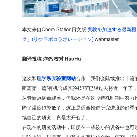
本文来自Chem-Station日文版
実験を加速する最新機
ク」(リケラボコラボレーション)
webmaster
翻译投稿 炸鸡 校对 HaoHu
这次和
理学系实验室网站
合作，我们会陆续推出十篇的
距离第一篇”有机合成实验技巧”已经过去将近一年了
尽管新冠病毒肆虐，但我还是在这段特殊时期中努力
降了湿度也降低了，这正是适合推进研究进度的好季
续自己的研究，真是太开心了。
在现在的研究活动中，即便在一些较小的设备中也可