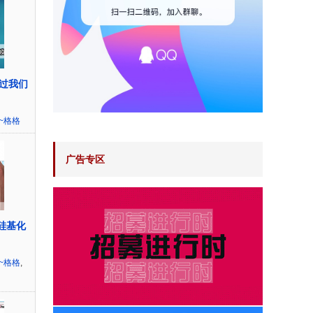
过我们
~格格
广告专区
硅基化
~格格
,