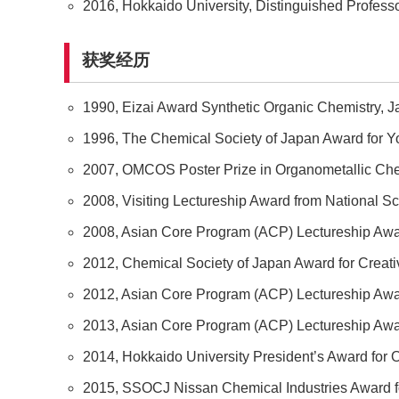
2016, Hokkaido University, Distinguished Professo
获奖经历
1990, Eizai Award Synthetic Organic Chemistry, J
1996, The Chemical Society of Japan Award for 
2007, OMCOS Poster Prize in Organometallic Che
2008, Visiting Lectureship Award from National S
2008, Asian Core Program (ACP) Lectureship Awa
2012, Chemical Society of Japan Award for Creati
2012, Asian Core Program (ACP) Lectureship Awa
2013, Asian Core Program (ACP) Lectureship Awa
2014, Hokkaido University President’s Award for 
2015, SSOCJ Nissan Chemical Industries Award f