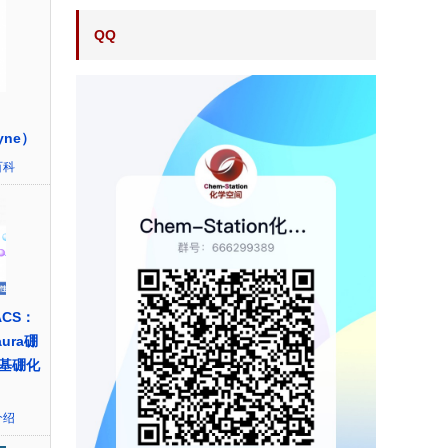
QQ
kyne）
百科
CS：
ura硼
基硼化
介绍