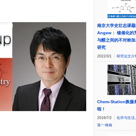
南京大学史壮志课题
Angew： 镍催化
与醛之间的不对称加
研究
2022/3/1
研究论文介
Chem-Station换
啦！
2016/7/2
化学与生活
落~~格格