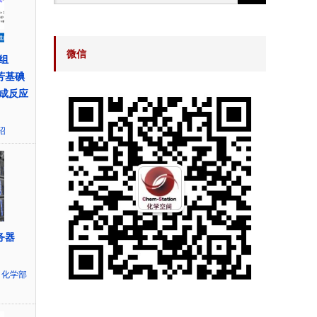
微信
组
的芳基碘
成反应
绍
服务器
,
化学部