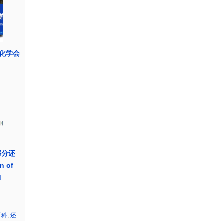
化学会
部分还
n of
d
百科
,
还