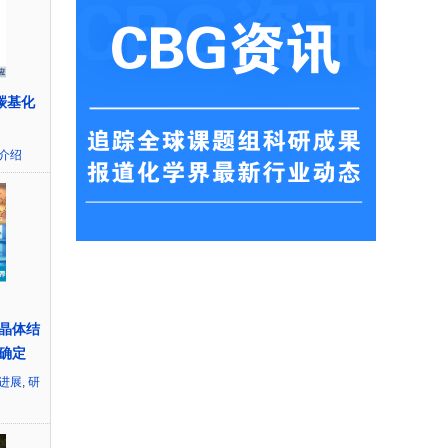
羰基化
介绍
：
分子晶体结
确定
新进展
,
研