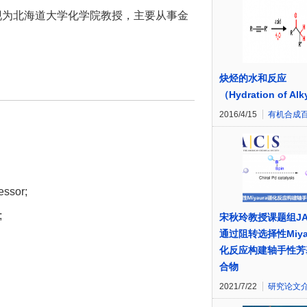
化学家，现为北海道大学化学院教授，主要从事金
炔烃的水和反应
（Hydration of Al
2016/4/15
有机合成
essor;
;
宋秋玲教授课题组JA
通过阻转选择性Miya
化反应构建轴手性芳
合物
2021/7/22
研究论文