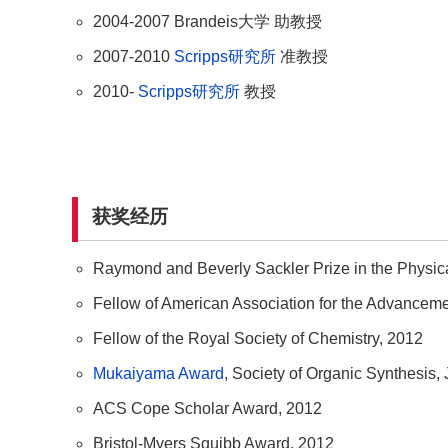
2004-2007 Brandeis大学 助教授
2007-2010
Scripps研究所
准教授
2010-
Scripps研究所
教授
获奖经历
Raymond and Beverly Sackler Prize in the Physic
Fellow of American Association for the Advanceme
Fellow of the Royal Society of Chemistry, 2012
Mukaiyama Award
, Society of Organic Synthesis,
ACS Cope Scholar Award, 2012
Bristol-Myers Squibb Award, 2012