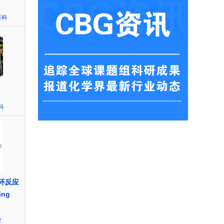
百科
科
扩环反应
ing
应