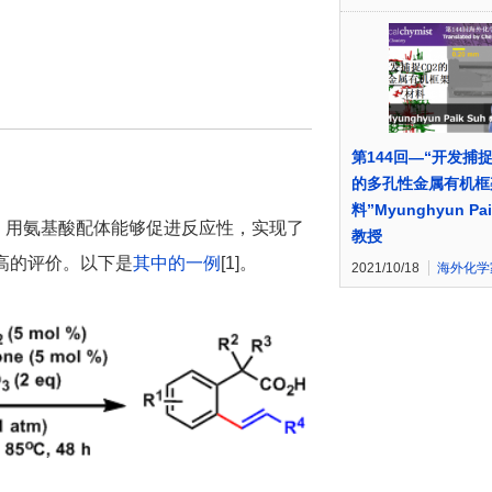
第144回—“开发捕捉
的多孔性金属有机框
料”Myunghyun Pai
、用氨基酸配体能够促进反应性，实现了
教授
常高的评价。以下是
其中的一例
[1]。
2021/10/18
海外化学