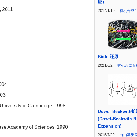
应）
, 2011
2014/1/10
有机合成
Kishi 还原
2021/6/2
有机合成百
004
003
 University of Cambridge, 1998
Dowd–Beckwith
(Dowd-Beckwith R
Expansion)
nese Academy of Sciences, 1990
2015/7/29
自由基反