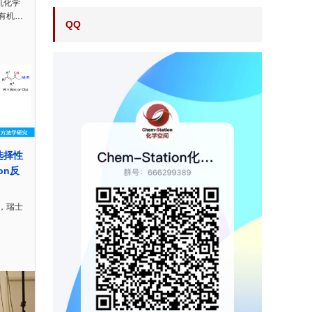
机化学
有机…
QQ
映选择性
ion反
，瑞士