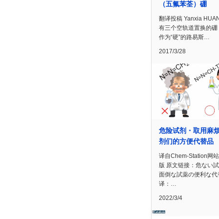
（五氟苯荃）硼
翻译投稿 Yanxia HUA
有三个空轨道置换的硼
作为“硬”的路易斯…
2017/3/28
危险试剂・取用麻
剂们的方便代替品
译自Chem-Station网
版 原文链接：危ない
面倒な試薬の便利な代
译：…
2022/3/4