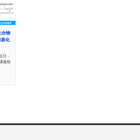
基化合物
烷基化
近日，
in课题组