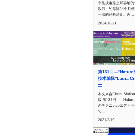
个集成电路上可容纳的
数目，约每隔24个月
一倍的经验法则。近…
2014/10/21
第131回—“Natur
技术编辑”Laura Cr
士
本文来自Chem-Statio
版 第131回―「Natur
のテクニカルエディタ
て…
2021/2/19