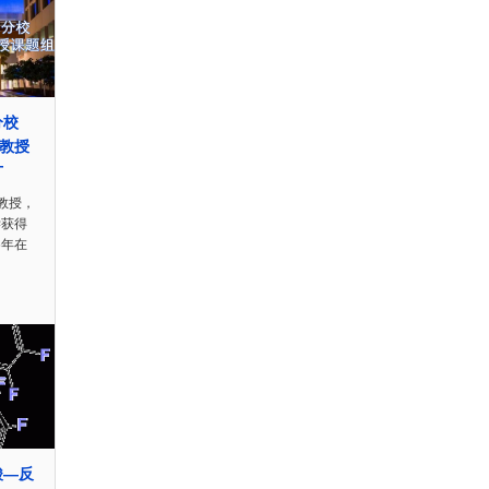
分校
v 教授
才
k教授，
学获得
6年在
酸—反