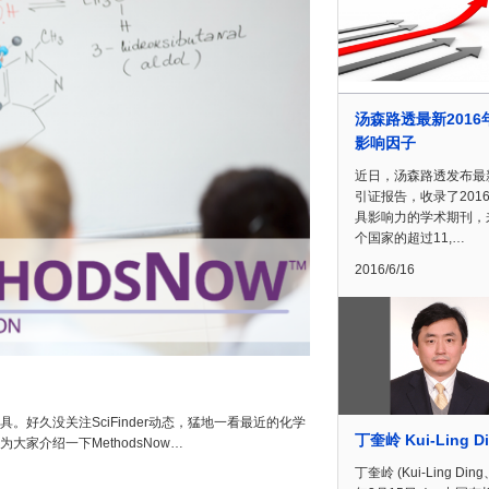
汤森路透最新2016
影响因子
近日，汤森路透发布最
引证报告，收录了201
具影响力的学术期刊，
个国家的超过11,…
2016/6/16
具。好久没关注SciFinder动态，猛地一看最近的化学
丁奎岭 Kui-Ling D
大家介绍一下MethodsNow…
丁奎岭 (Kui-Ling Din