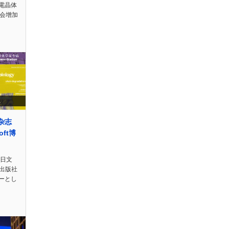
電晶体
便会增加
e杂志
oft博
n日文
e出版社
ーとし