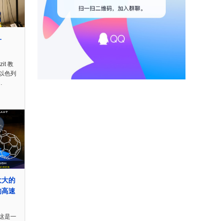
—
it 教
以色列
…
大大的
的高速
这是一