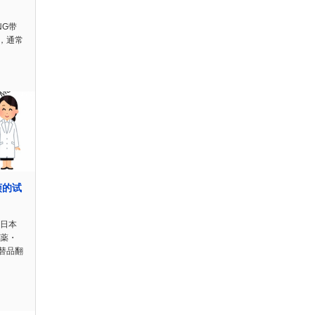
NG带
，通常
烦的试
站日本
試薬・
替品翻