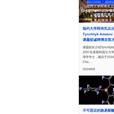
纽约大学阿布扎比
Tynchtyk Amato
课题组诚聘博后英
课题组长介绍Tynchty
2007在莫斯科国立大
理学学士，随后于201
Cha…
2024/9/9
不可思议的路易斯