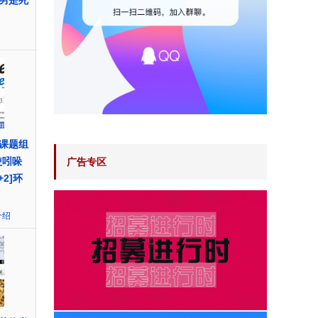
男是死
课题组
使吲哚
广告专区
2]环
介绍