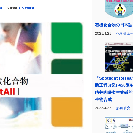
0
Author:
CS editor
有機化合物の日本語
2021/4/21
化学部落~
「Spotlight Resea
酶工程改造P450酶
咯并吲哚类生物碱的
生物合成
2023/4/27
热点研究