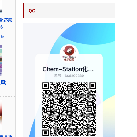
QQ
氧化还原
应
介绍
(四)