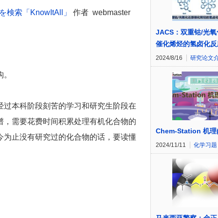
索「KnowItAll」
作者 webmaster
JACS：双重钴/光
催化烯烃的氢卤化反
2024/8/16
研究论文
构。
经过本科阶段刻苦的学习和研究生阶段在
谱，需要花费时间积累处理有机化合物的
Chem-Station 机理
今为止没有研究过的化合物的话，要读懂
2024/11/11
化学习题
。