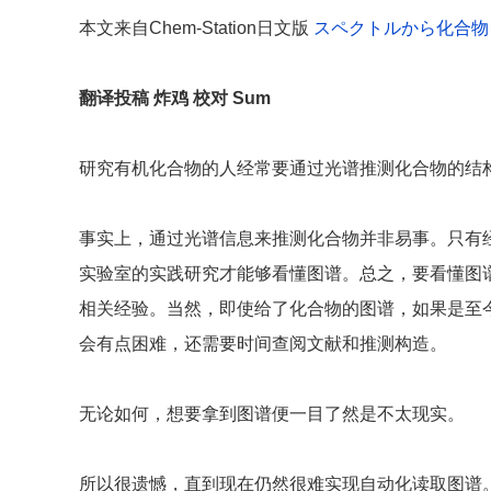
本文来自Chem-Station日文版
スペクトルから化合物を検
翻译投稿 炸鸡 校对 Sum
研究有机化合物的人经常要通过光谱推测化合物的结
事实上，通过光谱信息来推测化合物并非易事。只有
实验室的实践研究才能够看懂图谱。总之，要看懂图
相关经验。当然，即使给了化合物的图谱，如果是至
会有点困难，还需要时间查阅文献和推测构造。
无论如何，想要拿到图谱便一目了然是不太现实。
所以很遗憾，直到现在仍然很难实现自动化读取图谱