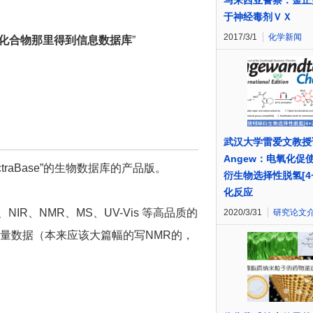
马来西亚警察：金正
于神经毒剂ＶＸ
2017/3/1
化学新闻
化合物那里得到信息数据库
”
武汉大学雷爱文教授
Angew：电氧化促
raBase”的生物数据库的产品版。
衍生物选择性脱氢[4+
化反应
IR、NMR、MS、UV-Vis 等高品质的
2020/3/31
研究论文
的大量数据（本来应该大篇幅的写NMR的，