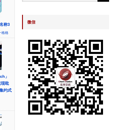
微信
名称3
~格格
rch」
实现吡
集约式