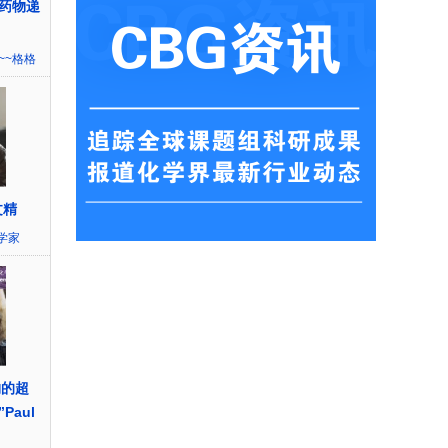
药物递
~~格格
文精
学家
物的超
Paul