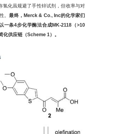
对称氢化虽规避了手性锌试剂，但收率与对
性。
最终，
Merck & Co., Inc
的化学家们
以一条
4
步化学酶法合成
MK-2118
（
>10
简化供应链（
Scheme 1
）。