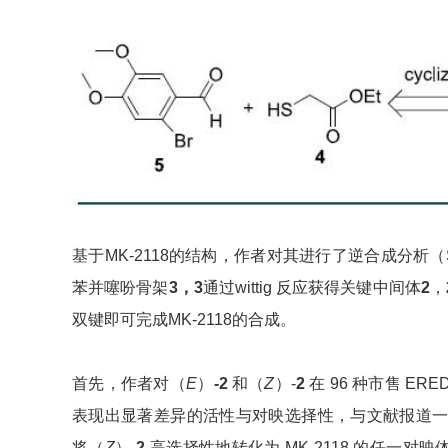
基于MK-2118的结构，作者对其进行了逆合成分析（S
苯并噻吩骨架
3
，3
通过wittig 反应获得关键中间体
2
，
双键即可完成MK-2118的合成。
首先，作者对（
E
）
-2
和（
Z
）-
2
在 96 种市售 E
表现出显著差异的活性与对映选择性，与文献报道一致
将（
Z
）
-2
高选择性地转化为 MK-2118 的任一对映