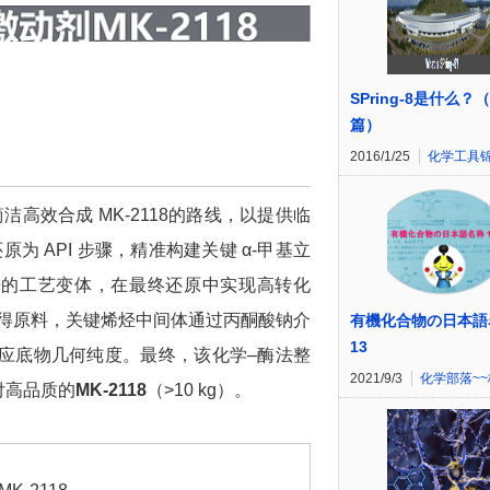
SPring-8是什么？
篇）
2016/1/25
化学工具
四步简洁高效合成 MK-2118的路线，以提供临
为 API 步骤，精准构建关键 α-甲基立
 倍的工艺变体，在最终还原中实现高转化
价易得原料，关键烯烃中间体通过丙酮酸钠介
有機化合物の日本語
13
确保酶反应底物几何纯度。最终，该化学–酶法整
2021/9/3
化学部落~
度交付高品质的
MK-2118
（>10 kg）。