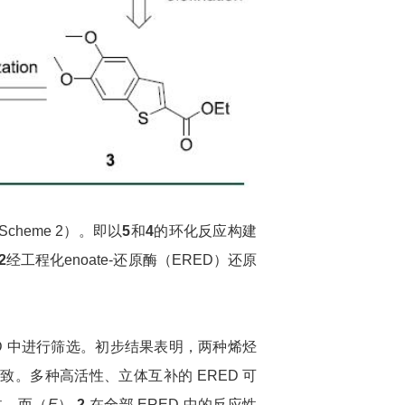
cheme 2）。即以
5
和
4
的环化反应构建
2
经工程化enoate-还原酶（ERED）还原
RED 中进行筛选。初步结果表明，两种烯烃
。多种高活性、立体互补的 ERED 可
体。而（
E
）-
2
在全部 ERED 中的反应性