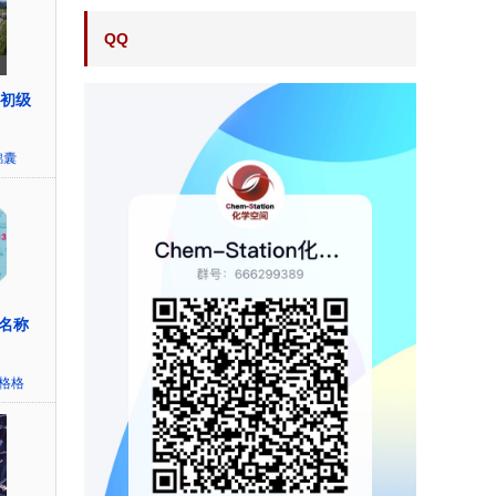
QQ
（初级
锦囊
名称
~格格