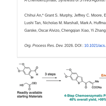
A Chemoenzymatic Synthesis of STING Agonist
Chihui An,* Grant S. Murphy, Jeffrey C. Moore,
Lushi Tan, Nicholas M. Marshall, Mark A. Huffma
Garske, Oscar Alvizo, Chengqian Xiao, Yi Zhang
Org. Process Res. Dev.
2026. DOI :
10.1021/acs