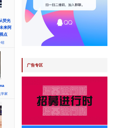
y】从荧光
未来阿
视点
介绍
广告专区
ma
化学家