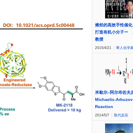
烯烃的高效手性催化
打造有机小分子ー 
教授
2015/4/21
華人化学
米歇尔–阿尔布佐夫
Michaelis-Arbuzov
Reaction
2014/5/7
取代反应