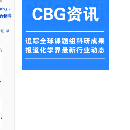
rch」-
合物高
介绍
,
華
应