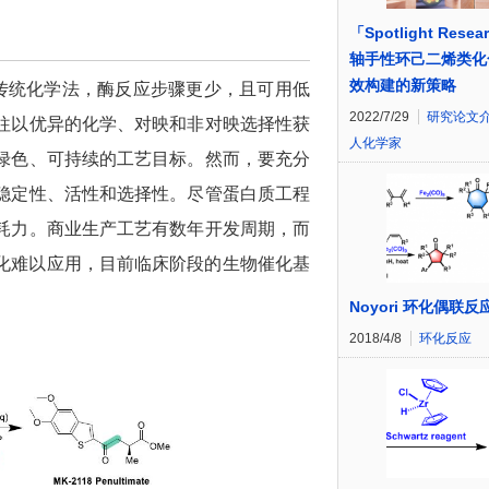
「Spotlight Resea
轴手性环己二烯类化
效构建的新策略
比传统化学法，酶反应步骤更少，且可用低
2022/7/29
研究论文
往以优异的化学、对映和非对映选择性获
人化学家
绿色、可持续的工艺目标。然而，要充分
稳定性、活性和选择性。尽管蛋白质工程
耗力。商业生产工艺有数年开发周期，而
化难以应用，目前临床阶段的生物催化基
Noyori 环化偶联反
2018/4/8
环化反应