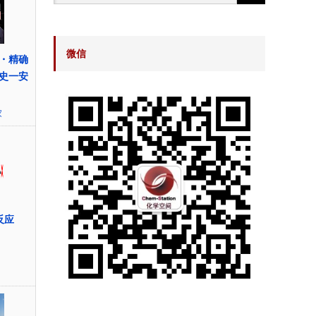
微信
・精确
史一安
家
反应