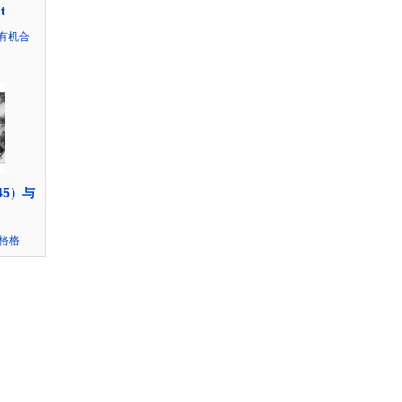
t
有机合
45）与
~格格