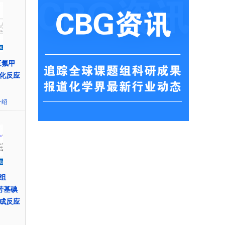
三氟甲
基化反应
介绍
组
的芳基碘
成反应