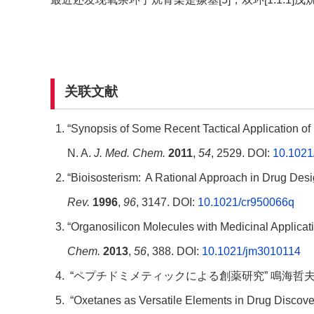
关联文献
“Synopsis of Some Recent Tactical Application of
N. A.
J. Med. Chem.
2011
,
54
, 2529. DOI:
10.1021
“Bioisosterism: A Rational Approach in Drug Desig
Rev.
1996
,
96
, 3147. DOI:
10.1021/cr950066q
“Organosilicon Molecules with Medicinal Applicati
Chem.
2013
,
56
, 388. DOI:
10.1021/jm3010114
“ペプチドミメティックによる創薬研究” 鳴海哲夫
“Oxetanes as Versatile Elements in Drug Discover