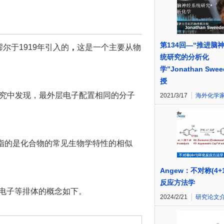
第134回—“推进脑
尔于1919年引入的
，
这是一个主要从物
统研究的分析化
学”Jonathan Swee
授
细的研究中发现，最外层电子配置相同的分子
2021/3/17
海外化学
e”这一术语，指的是化合物的常见生物学特性的相似
Angew：不对称(4+
反应方法学
生物电子等排体的概念如下。
2024/2/21
研究论文