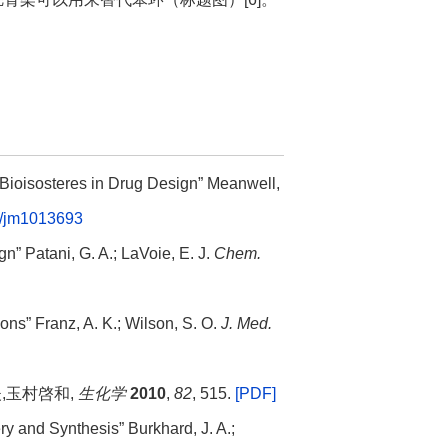
 Bioisosteres in Drug Design” Meanwell,
/jm1013693
n” Patani, G. A.; LaVoie, E. J.
Chem.
ons” Franz, A. K.; Wilson, S. O.
J. Med.
,玉村啓和,
生化学
2010
,
82
, 515.
[PDF]
y and Synthesis” Burkhard, J. A.;