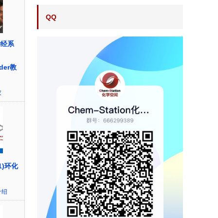
QQ
神经系
der教
家
1)环化
介绍