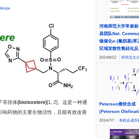
Wenjie
河南师范大学常俊标
昌团队Nat. Commu
镍催化α-(氟烷基)
区域发散性氢硅化反
2024/9/12
研究论文
子等排体
(bioisostere)
[1, 2]。这是一种通
Peterson烯烃合成
(Peterson Olefinat
影响药物的主要生物活性，且能有效改善
2014/7/7
有机合成百