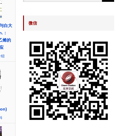
微信
与白大
n.：
苯乙烯的
应
介绍
ion)
科