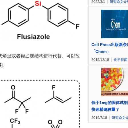
2022/3/1
研究论文介
Cell Press出版新
「Chem」
代烯烃或者羟乙胺结构进行代替、可以改
2015/12/18
化学新闻
]。
低于1mg的固体试
快速精确称量？
2019/7/18
研究论文