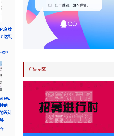
化合物
？这到
~格格
广告专区
ew.
香性的
的设计
略
介绍