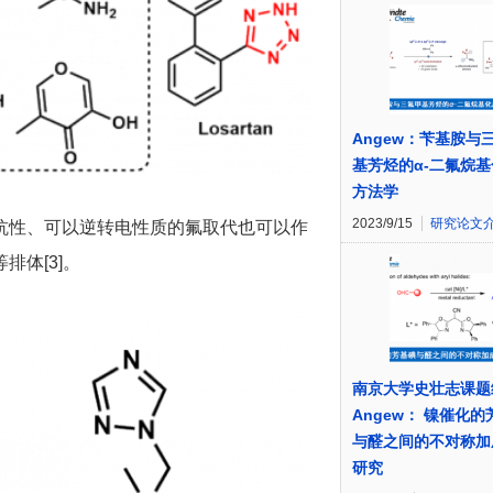
Angew：苄基胺与
基芳烃的α-二氟烷
方法学
2023/9/15
研究论文
抗性、可以逆转电性质的氟取代也可以作
体[3]。
南京大学史壮志课题
Angew： 镍催化
与醛之间的不对称加
研究