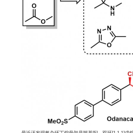
最近还发现氧杂环丁烷骨架是羰基[5]，双环[1.1.1]