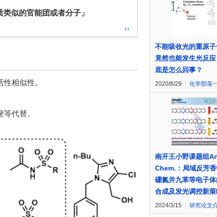
质类似的官能团或者分子」
不能吸收光的重原子
竟然也能发生光反应
底是怎么回事？
活性相似性。
2020/8/29
化学部落~
唑等代替。
南开王小野课题组Ang
Chem.：局域反芳
硼氮并九苯等电子体
合成及发光调控新策
2024/3/15
研究论文