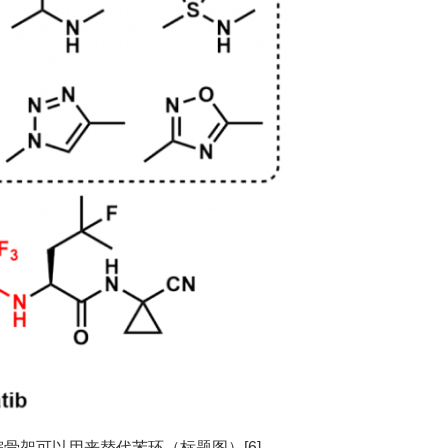
戊烷骨架可以用来替代苯环（标题图）[6]。