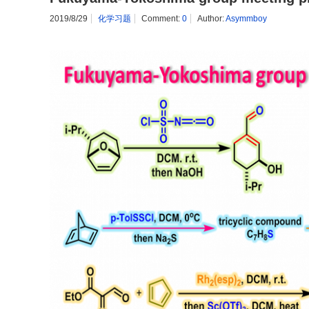
2019/8/29
化学习题
Comment:
0
Author:
Asymmboy