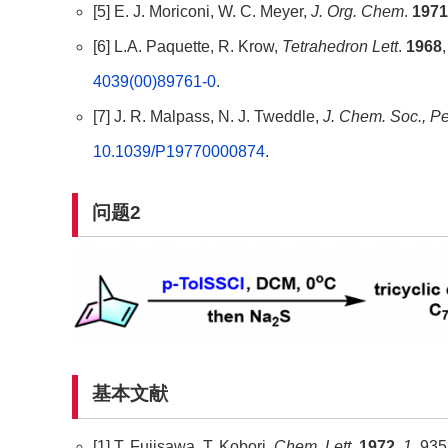
[5] E. J. Moriconi, W. C. Meyer,
J. Org. Chem
.
1971
[6] L.A. Paquette, R. Krow,
Tetrahedron Lett
.
1968
4039(00)89761-0
.
[7] J. R. Malpass, N. J. Tweddle,
J. Chem. Soc., Pe
10.1039/P19770000874
.
问题2
基本文献
[1] T. Fujisawa, T. Kobori,
Chem. Lett
.
1972
,
1
, 935