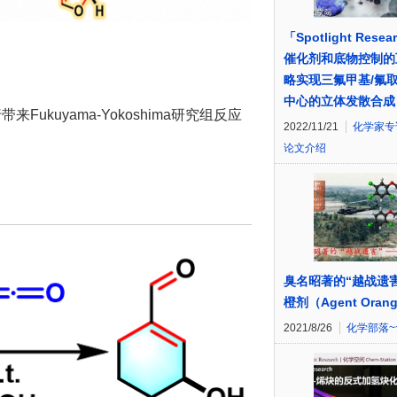
「Spotlight Resea
催化剂和底物控制的
略实现三氟甲基/氟
中心的立体发散合成
Fukuyama-Yokoshima研究组反应
2022/11/21
化学家专
论文介绍
臭名昭著的“越战遗
橙剂（Agent Oran
2021/8/26
化学部落~