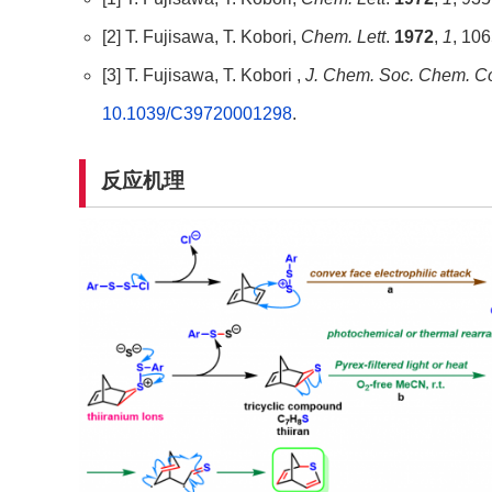
[2] T. Fujisawa, T. Kobori,
Chem. Lett
.
1972
,
1
, 106
[3] T. Fujisawa, T. Kobori ,
J. Chem. Soc. Chem. 
10.1039/C39720001298
.
反应机理