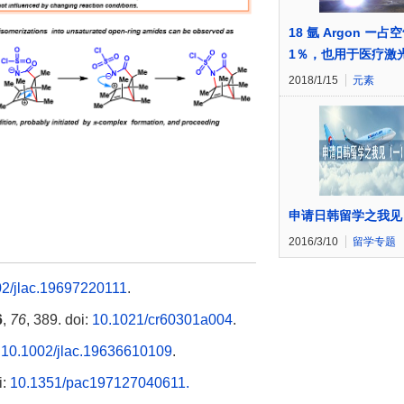
18 氩 Argon ー
1％，也用于医疗激
2018/1/15
元素
申请日韩留学之我见
2016/3/10
留学专题
2/jlac.19697220111
.
6
,
76
, 389. doi:
10.1021/cr60301a004
.
:
10.1002/jlac.19636610109
.
i:
10.1351/pac197127040611.