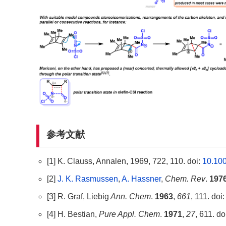
参考文献
[1] K. Clauss, Annalen, 1969, 722, 110. doi:
10.100
[2]
J. K. Rasmussen
,
A. Hassner
,
Chem. Rev
.
197
[3] R. Graf, Liebig
Ann. Chem
.
1963
,
661
, 111. doi
[4] H. Bestian,
Pure Appl. Chem
.
1971
,
27
, 611. do