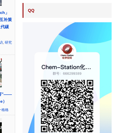
QQ
rch」
互补策
取代碳
访
,
研究
害”——
ge）
~格格