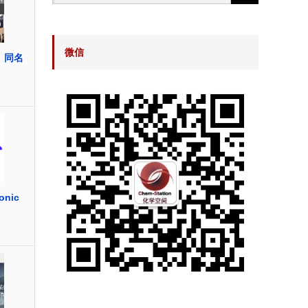
微信
)」同名
nic