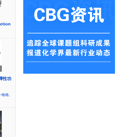
ction
擇性功
~格格
,