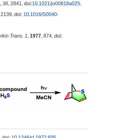
,
36
, 2841. doi:
10.1021/jo00818a025
.
, 2139. doi:
10.1016/S0040-
rkin Trans. 1
,
1977
, 874. doi:
. doi:
10.1246/cl.1972.935
.