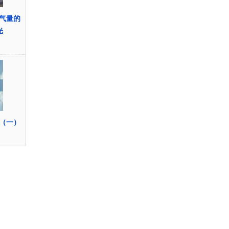
占空气量的
光
（一）