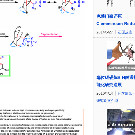
克莱门森还原
Clemmensen Redu
2014/5/27
还原反应
鄰位碳硼烷B-H鍵選
能化研究進展
2016/4/14
化学部落~
研究论文介绍