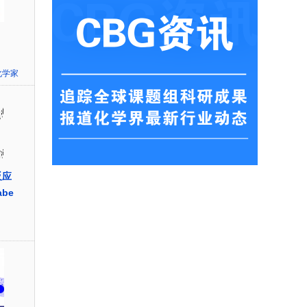
化学家
反应
abe