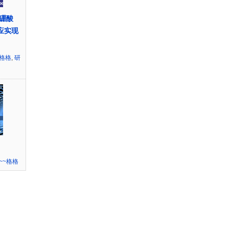
. 硼酸
反应实现
~格格
,
研
~~格格