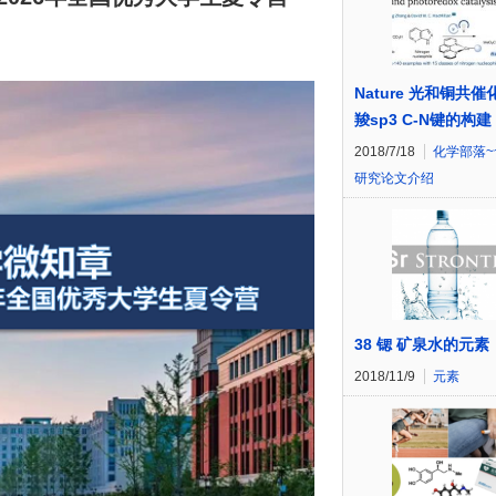
Nature 光和铜共
羧sp3 C-N键的构建
2018/7/18
化学部落~
研究论文介绍
38 锶 矿泉水的元素
2018/11/9
元素