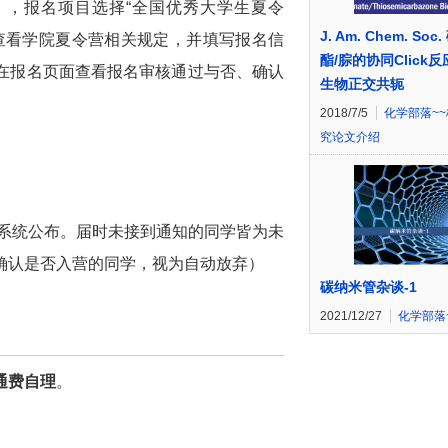
du.cn/），报名项目选择“全国优秀大学生夏令
J. Am. Chem. Soc
查看学院夏令营相关规定，并填写报名信
酯/腙的协同Click
在报名页面查看报名审核通过与否、确认
生物正交共轭
2018/7/5
化学部落~
究论文介绍
过系统公布。届时未接到通知的同学皆为未
确认是否入营的同学，视为自动放弃）
碳纳米管杂谈-1
2021/12/27
化学部落
通费自理
。