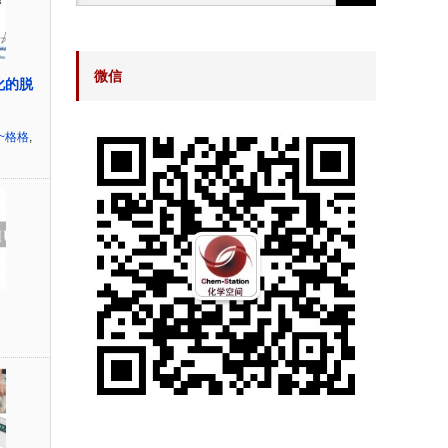
微信
催化的脱
~格格
,