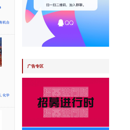
s
有机合
广告专区
活
,
化学