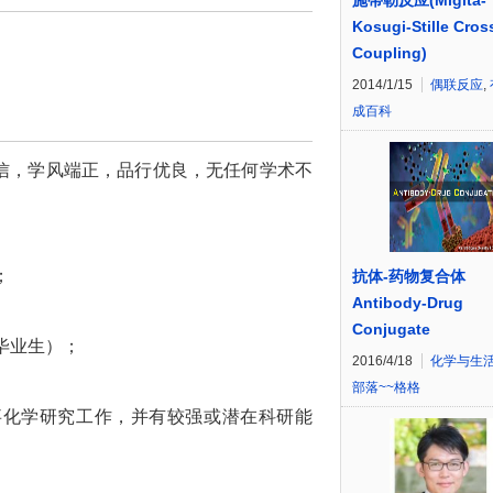
施蒂勒反应(Migita-
Kosugi-Stille Cros
Coupling)
2014/1/15
偶联反应
,
成百科
守信，学风端正，品行优良，无任何学术不
；
抗体-药物复合体
Antibody-Drug
Conjugate
届毕业生）；
2016/4/18
化学与生
部落~~格格
事化学研究工作，并有较强或潜在科研能