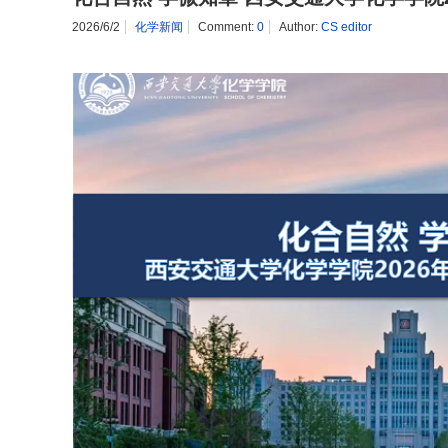
2026/6/2
化学新闻
Comment:
0
Author:
CS editor