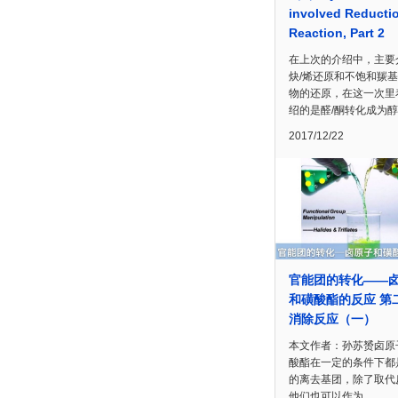
involved Reducti
Reaction, Part 2
在上次的介绍中，主要
炔/烯还原和不饱和羰
物的还原，在这一次里
绍的是醛/酮转化成为
2017/12/22
官能团的转化——
和磺酸酯的反应 第
消除反应（一）
本文作者：孙苏赟卤原
酸酯在一定的条件下都
的离去基团，除了取代
他们也可以作为…