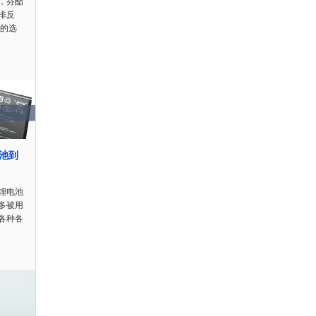
，芬酯
排反
位的选
电池到
锂电池
多被用
各种各