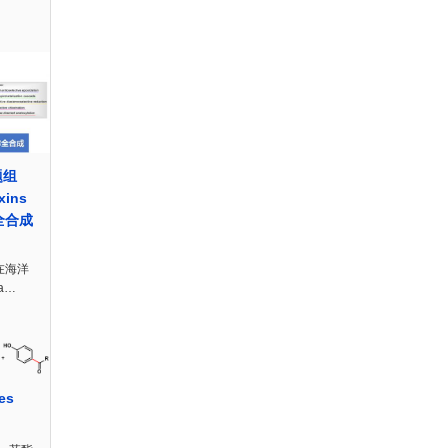
题组
xins
全合成
是在海洋
ga…
es