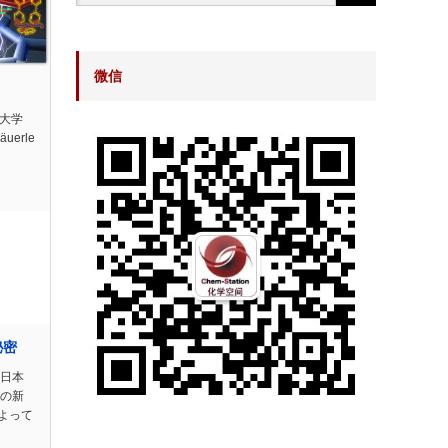
微信
m大学
Bäuerle
秘密
站日本
ザの新
よって