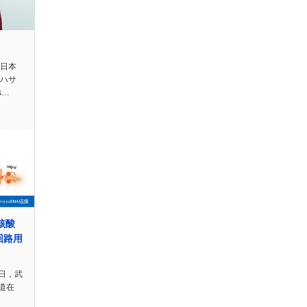
站日本
・ハサ
s…
核酸
回路用
日，武
道在