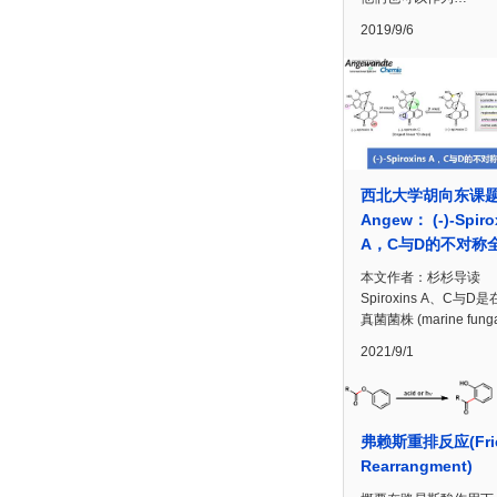
2019/9/6
西北大学胡向东课
Angew： (-)-Spiro
A，C与D的不对称
本文作者：杉杉导读
Spiroxins A、C与D
真菌菌株 (marine fun
2021/9/1
弗赖斯重排反应(Fri
Rearrangment)