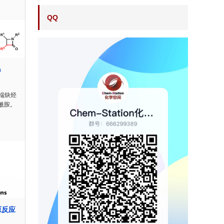
QQ
a
端炔烃
酰胺。
原反应