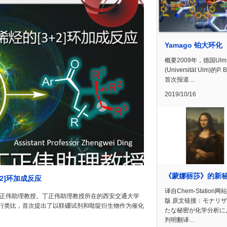
Yamago 铂大环化
概要2009年，德国Ul
(Universität Ulm)的P. 
首次报道…
2019/10/16
《蒙娜丽莎》的新
3+2]环加成反应
译自Chem-Station网
丁正伟助理教授。丁正伟助理教授所在的西安交通大学
版 原文链接：モナリ
行类比，首次提出了以联硼试剂和吡啶衍生物作为催化
たな秘密が化学分析に
判明翻译…