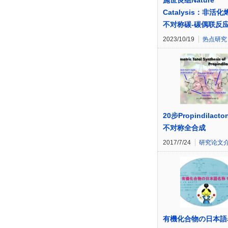
施世良组Nature
Catalysis：非活
不对称碳-碳偶联反
2023/10/19
热点研究
20步Propindilacto
不对称全合成
2017/7/24
研究论文
有機化合物の日本語