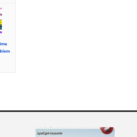
ima
oblem