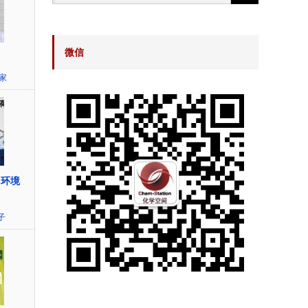
微信
家
“环境
子