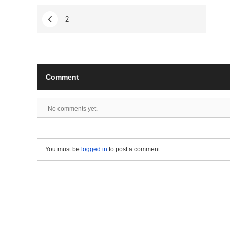
2
Comment
No comments yet.
You must be
logged in
to post a comment.