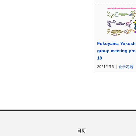
Fukuyama-Yokosh
group meeting pr
18
2021/4/15
化学习题
日历