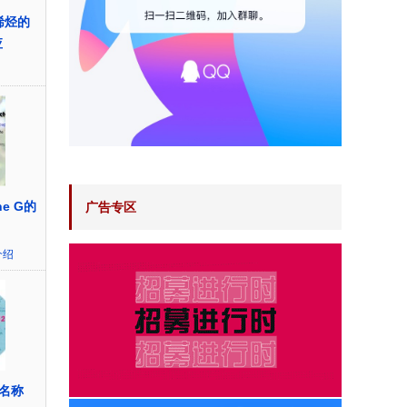
化烯烃的
应
ne G的
广告专区
介绍
名称