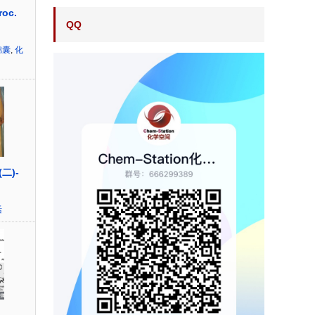
oc.
QQ
锦囊
,
化
二)-
活