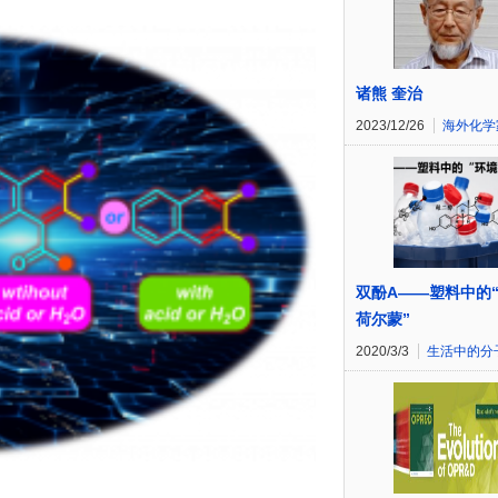
诸熊 奎治
2023/12/26
海外化学
双酚A——塑料中的
荷尔蒙”
2020/3/3
生活中的分