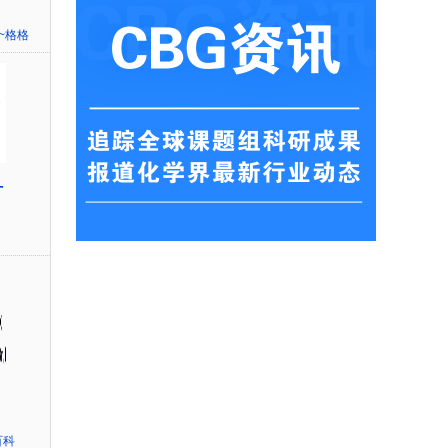
~格格
-
百科