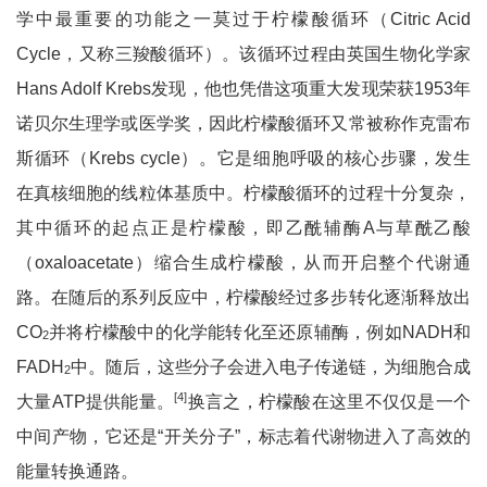
学中最重要的功能之一莫过于柠檬酸循环（Citric Acid
Cycle，又称三羧酸循环）。该循环过程由英国生物化学家
Hans Adolf Krebs发现，他也凭借这项重大发现荣获1953年
诺贝尔生理学或医学奖，因此柠檬酸循环又常被称作克雷布
斯循环（Krebs cycle）。它是细胞呼吸的核心步骤，发生
在真核细胞的线粒体基质中。柠檬酸循环的过程十分复杂，
其中循环的起点正是柠檬酸，即乙酰辅酶A与草酰乙酸
（oxaloacetate）缩合生成柠檬酸，从而开启整个代谢通
路。在随后的系列反应中，柠檬酸经过多步转化逐渐释放出
CO
并将柠檬酸中的化学能转化至还原辅酶，例如NADH和
2
FADH
中。随后，这些分子会进入电子传递链，为细胞合成
2
[4]
大量ATP提供能量。
换言之，柠檬酸在这里不仅仅是一个
中间产物，它还是“开关分子”，标志着代谢物进入了高效的
能量转换通路。