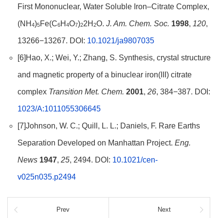
First Mononuclear, Water Soluble Iron–Citrate Complex,
(NH
)
Fe(C
H
O
)
2H
O.
J. Am. Chem. Soc.
1998
,
120
,
4
5
6
4
7
2
2
13266−13267. DOI:
10.1021/ja9807035
[6]Hao, X.; Wei, Y.; Zhang, S. Synthesis, crystal structure
and magnetic property of a binuclear iron(III) citrate
complex
Transition Met. Chem.
2001
,
26
, 384−387. DOI:
1023/A:1011055306645
[7]Johnson, W. C.; Quill, L. L.; Daniels, F. Rare Earths
Separation Developed on Manhattan Project.
Eng.
News
1947
,
25
, 2494. DOI:
10.1021/cen-
v025n035.p2494
Prev
Next