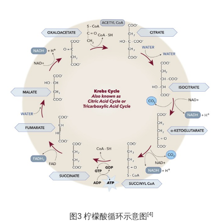
[4]
图3 柠檬酸循环示意图