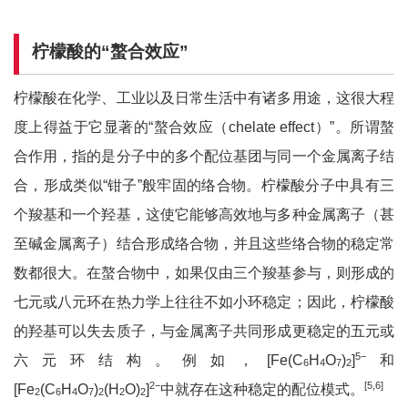
柠檬酸的“螯合效应”
柠檬酸在化学、工业以及日常生活中有诸多用途，这很大程
度上得益于它显著的“螯合效应（chelate effect）”。所谓螯
合作用，指的是分子中的多个配位基团与同一个金属离子结
合，形成类似“钳子”般牢固的络合物。柠檬酸分子中具有三
个羧基和一个羟基，这使它能够高效地与多种金属离子（甚
至碱金属离子）结合形成络合物，并且这些络合物的稳定常
数都很大。在螯合物中，如果仅由三个羧基参与，则形成的
七元或八元环在热力学上往往不如小环稳定；因此，柠檬酸
的羟基可以失去质子，与金属离子共同形成更稳定的五元或
5
−
六元环结构。例如，[Fe(C
H
O
)
]
和
6
4
7
2
2
−
[5,6]
[Fe
(C
H
O
)
(H
O)
]
中就存在这种稳定的配位模式。
2
6
4
7
2
2
2