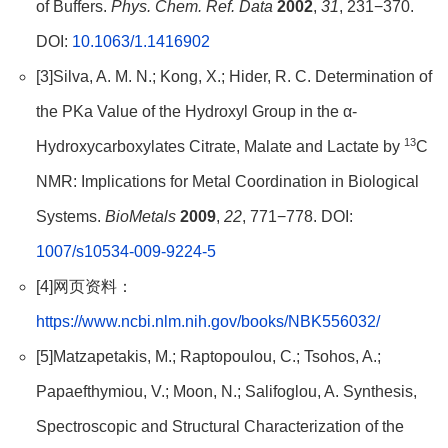
of Buffers.
Phys. Chem. Ref. Data
2002
,
31
, 231−370.
DOI:
10.1063/1.1416902
[3]Silva, A. M. N.; Kong, X.; Hider, R. C. Determination of
the PKa Value of the Hydroxyl Group in the α-
13
Hydroxycarboxylates Citrate, Malate and Lactate by
C
NMR: Implications for Metal Coordination in Biological
Systems.
BioMetals
2009
,
22
, 771−778. DOI:
1007/s10534-009-9224-5
[4]网页资料：
https://www.ncbi.nlm.nih.gov/books/NBK556032/
[5]Matzapetakis, M.; Raptopoulou, C.; Tsohos, A.;
Papaefthymiou, V.; Moon, N.; Salifoglou, A. Synthesis,
Spectroscopic and Structural Characterization of the