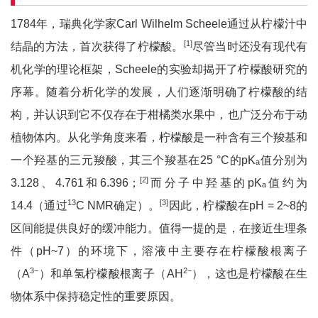
1784年，瑞典化学家Carl Wilhelm Scheele通过从柠檬汁中
[1]
结晶的方法，首次获得了柠檬酸。
尽管当时还没有现代有
机化学的理论框架，Scheele的实验却揭开了柠檬酸研究的
序幕。随着分析化学的发展，人们逐渐明确了柠檬酸的结
构，并认识到它不仅存在于柑橘类水果中，也广泛分布于动
植物体内。从化学角度来看，柠檬酸是一种含有三个羧基和
一个羟基的三元羧酸，其三个羧基在25 °C的pK
值分别为
a
[2]
3.128、4.761和6.396；
而分子中羟基的pK
值约为
a
13
[3]
14.4（通过
C NMR确定）。
因此，柠檬酸在pH = 2~8的
区间能提供良好的缓冲能力。值得一提的是，在接近生理条
件（pH~7）的环境下，溶液中主要存在柠檬酸根离子
3
−
2
−
（A
）和单氢柠檬酸根离子（AH
），这也是柠檬酸在生
物体系中保持稳定性的重要原因。