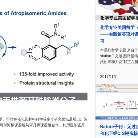
化学专业美国留学
——实践篇英语对
习
本系列留学专题 来自于c
station日文版 翻译投
娘如果和人说“我正在留
…
2017/11/7
化学、不对称催化及材料科学等多个研究领域展现出广阔
究所付海根课题组与宋丹青课题组合作，利用亚胺还原
Natute子刊：无
催化下经C-S键亲