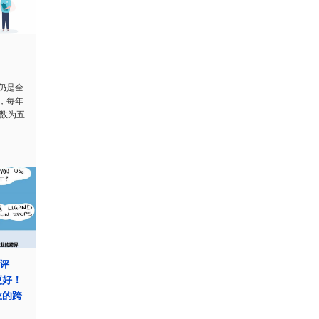
仍是全
，每年
多数为五
 评
更好！
业的跨