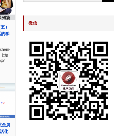
微信
（五）
话的学
hem-
稿 七姑
学”，
过渡金属
核活化