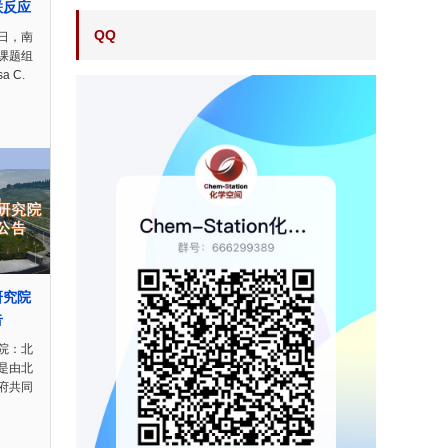
联反应
QQ
日，南
课题组
 C.
研究院
告
院：北
是由北
府共同