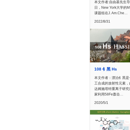
本文作者:自由基先生
日，New York大学的M.
课题组在J. Am.Che…
2022/8/31
108 钅黑 Hs
本文作者：漂泊钅黑是
工合成的放射性元素，
达姆施塔特重离子研究
家利用58Fe轰击…
2020/5/1