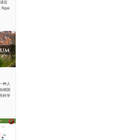
导读近
 Ngai
一种人
由德国
所科学