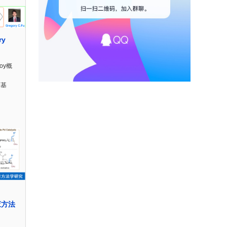
ry
oy概
丁基
反应方法