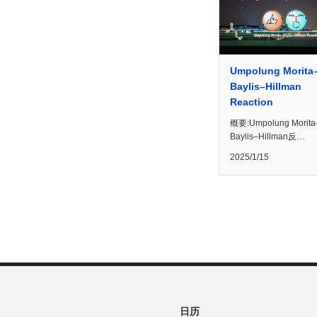
Umpolung Morita
Baylis–Hillman
Reaction
概要:Umpolung Morita
Baylis–Hillman反…
2025/1/15
日历