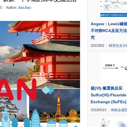
0
Author:
JiaoJiao
Angew：Lewis碱
不对称RCA反应方
究
2022/6/2
研究论文介
硫(VI)-氟置换反应
Sulfur(VI)-Fluoride
Exchange (SuFEx)
2018/5/23
有机合成