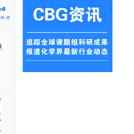
-
合成
百科
,
研
-