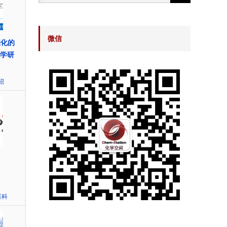
微信
催化的
法学研
绍
百科