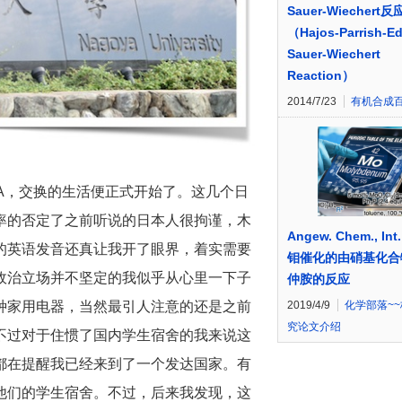
Sauer-Wiechert反
（Hajos-Parrish-Ed
Sauer-Wiechert
Reaction）
2014/7/23
有机合成
A，交换的生活便正式开始了。这几个日
率的否定了之前听说的日本人很拘谨，木
Angew. Chem., Int.
的英语发音还真让我开了眼界，着实需要
钼催化的由硝基化合
政治立场并不坚定的我似乎从心里一下子
仲胺的反应
种家用电器，当然最引人注意的还是之前
2019/4/9
化学部落~
究论文介绍
不过对于住惯了国内学生宿舍的我来说这
都在提醒我已经来到了一个发达国家。有
他们的学生宿舍。不过，后来我发现，这