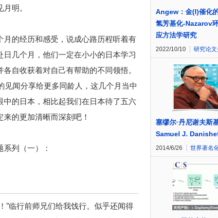
见月明。
Angew：金(I)催化
氢芳基化-Nazarov
应方法学研究
个月的经历和感受，说成心路历程听着有
2022/10/10
研究论文
赴日几个月，他们一定在小小的日本学习
并各自收获着对自己有帮助的不同领悟。
的见闻分享给更多同龄人，这几个月当中
眼中的日本，相比起我们在日本待了五六
定来的更加清晰而深刻吧！
塞缪尔·丹尼谢夫斯
Samuel J. Danishe
题系列（一）：
2014/6/26
世界著名
！”临行前师兄们给我饯行。似乎还闻得