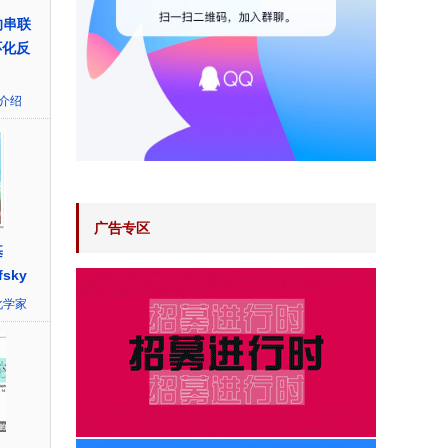
的串联
环化反
介绍
广告专区
基
fsky
化学家