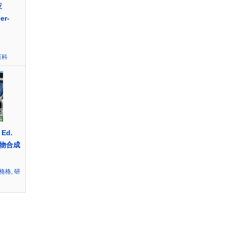
应
er-
百科
 Ed.
物合成
~格格
,
研