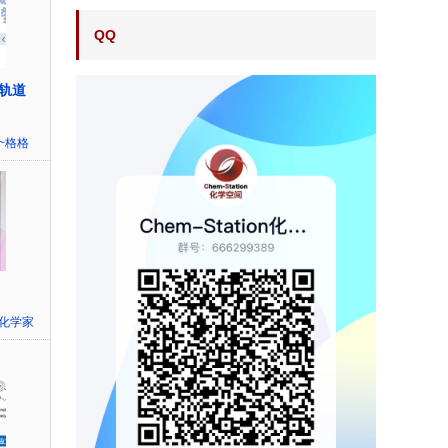
QQ
轨道
~格格
化学家