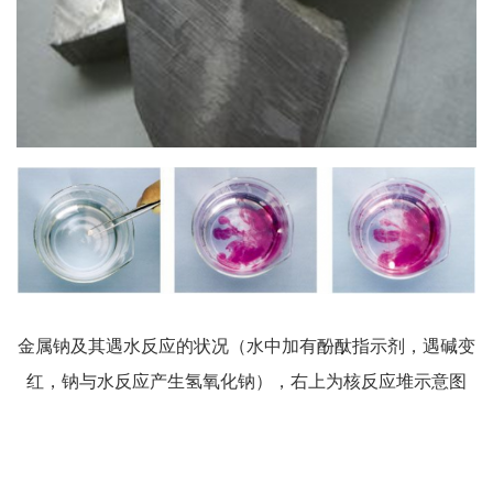
金属钠及其遇水反应的状况（水中加有酚酞指示剂，遇碱变
红，钠与水反应产生氢氧化钠），右上为核反应堆示意图