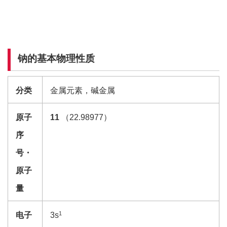
钠的基本物理性质
分类
金属元素，碱金属
原子
11
（22.98977）
序
号
・
原子
量
1
电子
3s