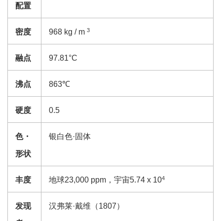
配置
3
密度
968 kg / m
融点
97.81°C
沸点
863℃
硬度
0.5
色
・
银白色·固体
形状
4
丰度
地球23,000 ppm，宇宙5.74 x 10
发现
汉弗莱·戴维（1807）