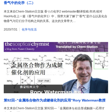
香气中的化学（二）
本文来自Chem-Station日文版 香りの化学2 webmaster翻译投稿 炸鸡 校对
HaoHu在上一篇《香气中的化学1》中，我带大家了解了“香气”是什么以及化合
物香气与它们分子结构之间的关系。这次的文章带大…
2020/7/31
化学与生活
第92回–“金属络合物作为成键催化剂的应用”Rory Waterman教授
本文来自Chem-Station日文版 第92回―「金属錯体を結合形成触媒へ応用す