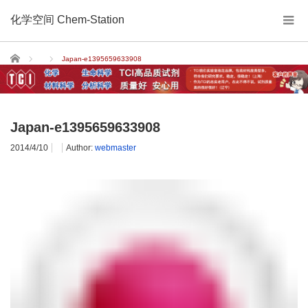
化学空间 Chem-Station
Home
Japan-e1395659633908
Japan-e1395659633908
2014/4/10
Author:
webmaster