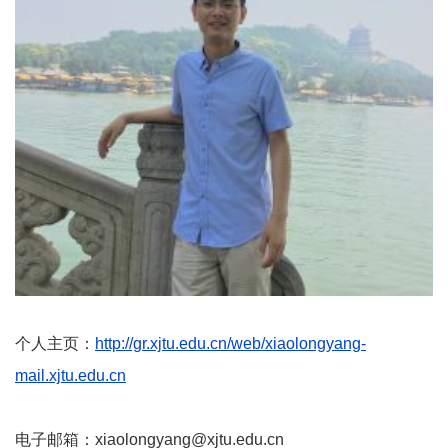
个人主页：
http://gr.xjtu.edu.cn/web/xiaolongyang-
mail.xjtu.edu.cn
电子邮箱：xiaolongyang@xjtu.edu.cn